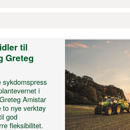
ler til
g Greteg
e sykdomspress
 plantevernet i
Greteg Amistar
 to nye verktøy
til god
e fleksibilitet.