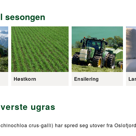
il sesongen
Høstkorn
Ensilering
La
 verste ugras
chinochloa crus-galli) har spred seg utover fra Oslofjor