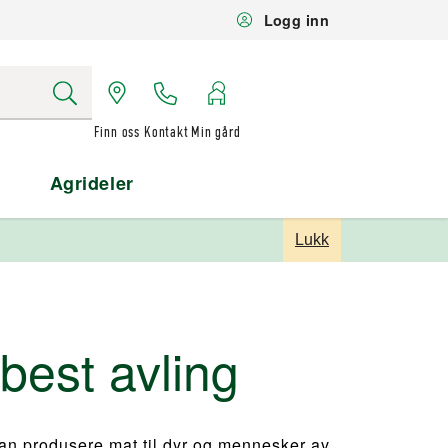
Logg inn
Finn oss
Kontakt
Min gård
Agrideler
Lukk
 best avling
kan produsere mat til dyr og mennesker av