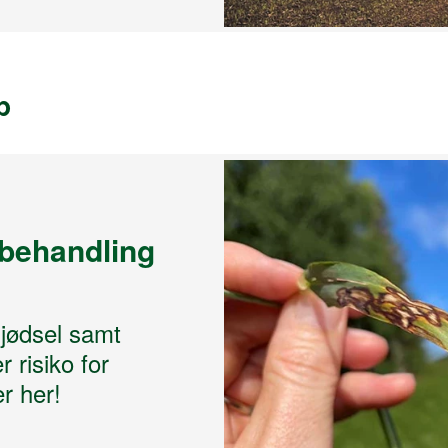
pp
 behandling
gjødsel samt
r risiko for
r her!