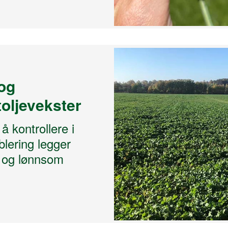
og
toljevekster
 å kontrollere i
blering legger
t og lønnsom