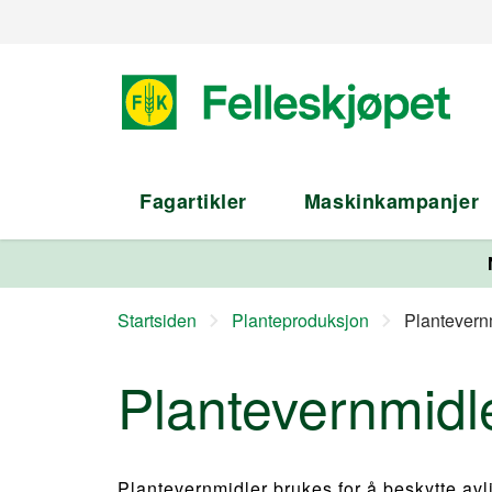
Fagartikler
Maskinkampanjer
Startsiden
Planteproduksjon
Plantevernm
Plantevernmidler
Plantevernmidler brukes for å beskytte av