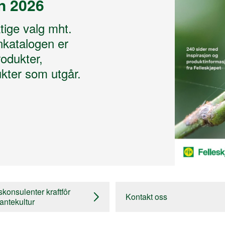
n 2026
ktige valg mht.
nkatalogen er
odukter,
kter som utgår.
konsulenter kraftfôr
Kontakt oss
antekultur