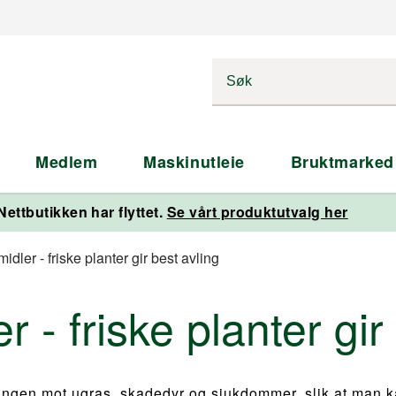
Medlem
Maskinutleie
Bruktmarked
Nettbutikken har flyttet.
Se vårt produktutvalg her
idler - friske planter gir best avling
 - friske planter gir
lingen mot ugras, skadedyr og sjukdommer, slik at man 