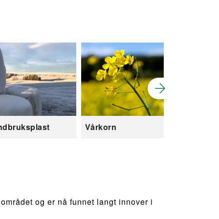
ndbruksplast
Vårkorn
Plantevern
dområdet og er nå funnet langt innover i