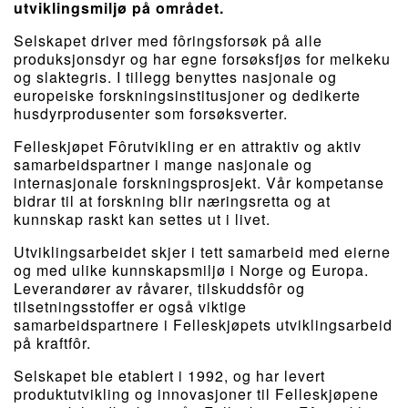
utviklingsmiljø på området.
Selskapet driver med fôringsforsøk på alle
produksjonsdyr og har egne forsøksfjøs for melkeku
og slaktegris. I tillegg benyttes nasjonale og
europeiske forskningsinstitusjoner og dedikerte
husdyrprodusenter som forsøksverter.
Felleskjøpet Fôrutvikling er en attraktiv og aktiv
samarbeidspartner i mange nasjonale og
internasjonale forskningsprosjekt. Vår kompetanse
bidrar til at forskning blir næringsretta og at
kunnskap raskt kan settes ut i livet.
Utviklingsarbeidet skjer i tett samarbeid med eierne
og med ulike kunnskapsmiljø i Norge og Europa.
Leverandører av råvarer, tilskuddsfôr og
tilsetningsstoffer er også viktige
samarbeidspartnere i Felleskjøpets utviklingsarbeid
på kraftfôr.
Selskapet ble etablert i 1992, og har levert
produktutvikling og innovasjoner til Felleskjøpene