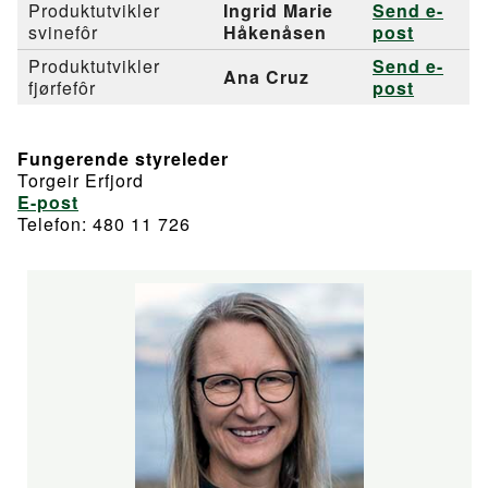
Produktutvikler
Ingrid Marie
Send e-
svinefôr
Håkenåsen
post
Produktutvikler
Send e-
Ana Cruz
fjørfefôr
post
Fungerende styreleder
Torgeir Erfjord
E-post
Telefon: 480 11 726