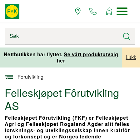
Startsiden
Nettbutikken har flyttet.
Se vårt produktutvalg
Lukk
her
Om Felleskjøpet
Forutvikling
Felleskjøpet Fôrutvikling
AS
Felleskjøpet Fôrutvikling (FKF) er Felleskjøpet
Agri og Felleskjøpet Rogaland Agder sitt felles
forsknings- og utviklingsselskap innen kraftfôr
og fôrkonsept og er Norges ledende