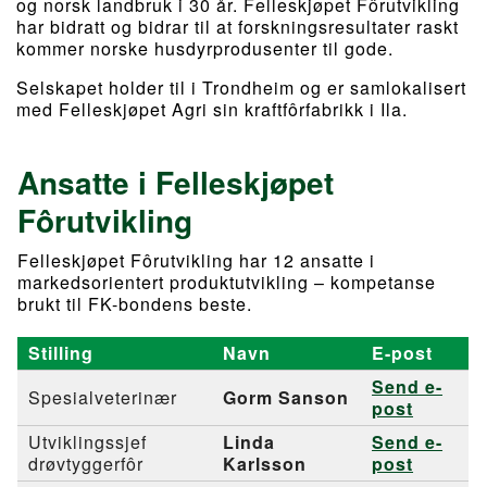
og norsk landbruk i 30 år. Felleskjøpet Fôrutvikling
har bidratt og bidrar til at forskningsresultater raskt
kommer norske husdyrprodusenter til gode.
Selskapet holder til i Trondheim og er samlokalisert
med Felleskjøpet Agri sin kraftfôrfabrikk i Ila.
Ansatte i Felleskjøpet
Fôrutvikling
Felleskjøpet Fôrutvikling har 12 ansatte i
markedsorientert produktutvikling – kompetanse
brukt til FK-bondens beste.
Stilling
Navn
E-post
Send e-
Spesialveterinær
Gorm Sanson
post
Utviklingssjef
Linda
Send e-
drøvtyggerfôr
Karlsson
post