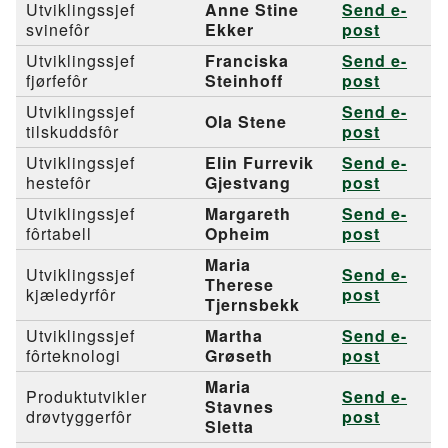
Utviklingssjef
Anne Stine
Send e-
svinefôr
Ekker
post
Utviklingssjef
Franciska
Send e-
fjørfefôr
Steinhoff
post
Utviklingssjef
Send e-
Ola Stene
tilskuddsfôr
post
Utviklingssjef
Elin Furrevik
Send e-
hestefôr
Gjestvang
post
Utviklingssjef
Margareth
Send e-
fôrtabell
Opheim
post
Maria
Utviklingssjef
Send e-
Therese
kjæledyrfôr
post
Tjernsbekk
Utviklingssjef
Martha
Send e-
fôrteknologi
Grøseth
post
Maria
Produktutvikler
Send e-
Stavnes
drøvtyggerfôr
post
Sletta