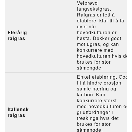
Velprøvd
fangvekstgras.
Raigras er lett å
etablere, klar til å ta
over når
Flerårig
hovedkulturen er
raigras
høsta. Dekker godt
mot ugras, og kan
konkurrere med
hovedkulturen hvis det
brukes for stor
såmengde.
Enkel etablering. God
til å hindre erosjon,
samle næring og
karbon. Kan
konkurrere sterkt
med hovedkulturen og
Italiensk
gi utfordringer i
raigras
treskinga hvis det
brukes for stor
såmengde.