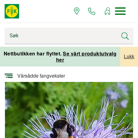
Startsiden
Alle artikler
Alle artikler planteproduksjon
Nettbutikken har flyttet.
Se vårt produktutvalg
Lukk
her
Artikler planteproduksjon alle emner
Vårsådde fangvekster