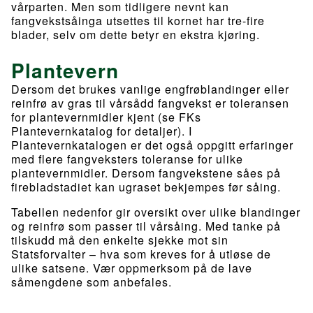
vårparten. Men som tidligere nevnt kan
fangvekstsåinga utsettes til kornet har tre-fire
blader, selv om dette betyr en ekstra kjøring.
Plantevern
Dersom det brukes vanlige engfrøblandinger eller
reinfrø av gras til vårsådd fangvekst er toleransen
for plantevernmidler kjent (se FKs
Plantevernkatalog for detaljer). I
Plantevernkatalogen er det også oppgitt erfaringer
med flere fangveksters toleranse for ulike
plantevernmidler. Dersom fangvekstene såes på
firebladstadiet kan ugraset bekjempes før såing.
Tabellen nedenfor gir oversikt over ulike blandinger
og reinfrø som passer til vårsåing. Med tanke på
tilskudd må den enkelte sjekke mot sin
Statsforvalter – hva som kreves for å utløse de
ulike satsene. Vær oppmerksom på de lave
såmengdene som anbefales.