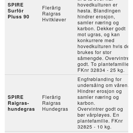
SPIRE
hovedkulturen er
Flerårig
Surfôr
høsta. Blandingen
Raigras
Pluss 90
hindrer erosjon,
Hvitkløver
samler næring og
karbon. Dekker godt
mot ugras, og kan
konkurrere med
hovedkulturen hvis det
brukes for stor
såmengde. Overvintrer
godt. To plantefamilier.
FKnr 32834 - 25 kg.
Engfrøblanding for
undersåing om våren.
Hindrer erosjon og
SPIRE
Flerårig
samler næring og
Raigras-
Raigras
karbon.
hundegras
Hundegras
Overvintrer godt og
bør vårpløyes. En
plantefamilie. FKnr
32825 - 10 kg.