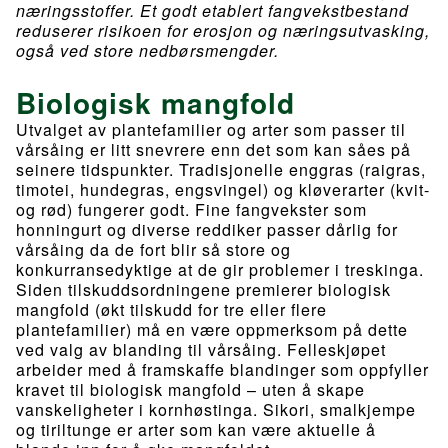
næringsstoffer. Et godt etablert fangvekstbestand
reduserer risikoen for erosjon og næringsutvasking,
også ved store nedbørsmengder.
Biologisk mangfold
Utvalget av plantefamilier og arter som passer til
vårsåing er litt snevrere enn det som kan såes på
seinere tidspunkter. Tradisjonelle enggras (raigras,
timotei, hundegras, engsvingel) og kløverarter (kvit-
og rød) fungerer godt. Fine fangvekster som
honningurt og diverse reddiker passer dårlig for
vårsåing da de fort blir så store og
konkurransedyktige at de gir problemer i treskinga.
Siden tilskuddsordningene premierer biologisk
mangfold (økt tilskudd for tre eller flere
plantefamilier) må en være oppmerksom på dette
ved valg av blanding til vårsåing. Felleskjøpet
arbeider med å framskaffe blandinger som oppfyller
kravet til biologisk mangfold – uten å skape
vanskeligheter i kornhøstinga. Sikori, smalkjempe
og tiriltunge er arter som kan være aktuelle å