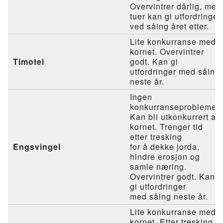
Overvintrer dårlig, men
tuer kan gi utfordringer
ved såing året etter.
Lite konkurranse med
kornet. Overvintrer
Timotei
godt. Kan gi
utfordringer med såing
neste år.
Ingen
konkurranseproblemer.
Kan bli utkonkurrert av
kornet. Trenger tid
etter tresking
Engsvingel
for å dekke jorda,
hindre erosjon og
samle næring.
Overvintrer godt. Kan
gi utfordringer
med såing neste år.
Lite konkurranse med
kornet. Etter tresking