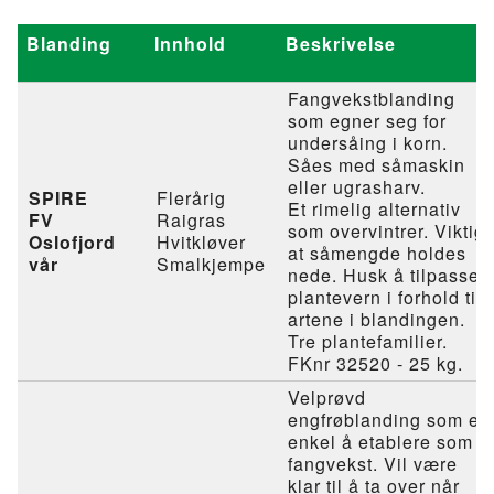
Blanding
Innhold
Beskrivelse
Fangvekstblanding
som egner seg for
undersåing i korn.
Såes med såmaskin
eller ugrasharv.
SPIRE
Flerårig
Et rimelig alternativ
FV
Raigras
som overvintrer. Viktig
Oslofjord
Hvitkløver
at såmengde holdes
vår
Smalkjempe
nede. Husk å tilpasse
plantevern i forhold til
artene i blandingen.
Tre plantefamilier.
FKnr 32520 - 25 kg.
Velprøvd
engfrøblanding som er
enkel å etablere som
fangvekst. Vil være
klar til å ta over når