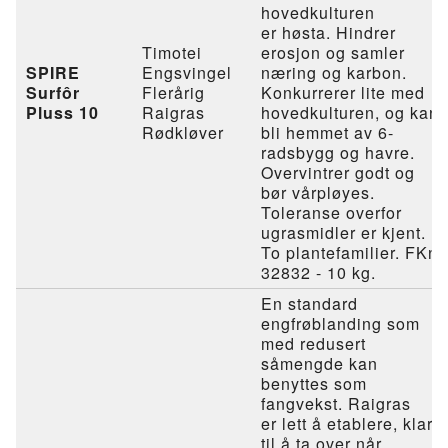
hovedkulturen
er høsta. Hindrer
Timotei
erosjon og samler
SPIRE
Engsvingel
næring og karbon.
Surfôr
Flerårig
Konkurrerer lite med
Pluss 10
Raigras
hovedkulturen, og kan
Rødkløver
bli hemmet av 6-
radsbygg og havre.
Overvintrer godt og
bør vårpløyes.
Toleranse overfor
ugrasmidler er kjent.
To plantefamilier. FKnr
32832 - 10 kg.
En standard
engfrøblanding som
med redusert
såmengde kan
benyttes som
fangvekst. Raigras
er lett å etablere, klar
til å ta over når