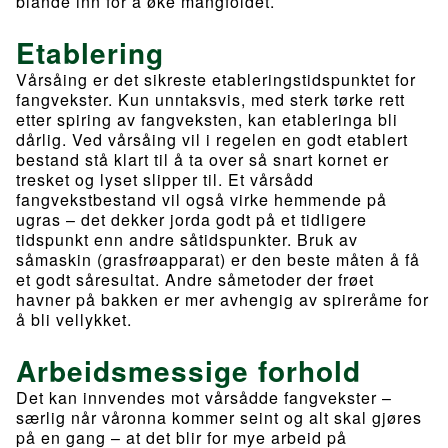
blande inn for å øke mangfoldet.
Etablering
Vårsåing er det sikreste etableringstidspunktet for
fangvekster. Kun unntaksvis, med sterk tørke rett
etter spiring av fangveksten, kan etableringa bli
dårlig. Ved vårsåing vil i regelen en godt etablert
bestand stå klart til å ta over så snart kornet er
tresket og lyset slipper til. Et vårsådd
fangvekstbestand vil også virke hemmende på
ugras – det dekker jorda godt på et tidligere
tidspunkt enn andre såtidspunkter. Bruk av
såmaskin (grasfrøapparat) er den beste måten å få
et godt såresultat. Andre såmetoder der frøet
havner på bakken er mer avhengig av spireråme for
å bli vellykket.
Arbeidsmessige forhold
Det kan innvendes mot vårsådde fangvekster –
særlig når våronna kommer seint og alt skal gjøres
på en gang – at det blir for mye arbeid på