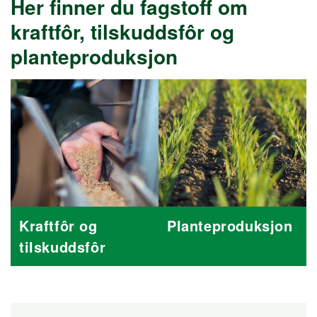
Her finner du fagstoff om
kraftfôr, tilskuddsfôr og
planteproduksjon
Kraftfôr og
Planteproduksjon
tilskuddsfôr