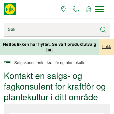
Startsiden
Nettbutikken har flyttet.
Se vårt produktutvalg
Lukk
her
Salgs- og fagkonsulenter
Salgskonsulenter kraftfôr og plantekultur
Kontakt en salgs- og
fagkonsulent for kraftfôr og
plantekultur i ditt område