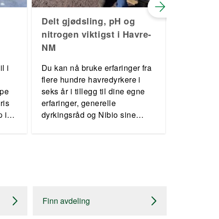
Delt gjødsling, pH og
Vidar ut
nitrogen viktigst i Havre-
allsidigh
NM
Vidar Strø
l i
Du kan nå bruke erfaringer fra
direkteså 
flere hundre havredyrkere i
Väderstad 
ype
seks år i tillegg til dine egne
forhold i fj
ris
erfaringer, generelle
han igjen 
 i
dyrkingsråd og Nibio sine
forhold.
verdiprøvinger i havre når du
planlegger neste sesong.
Finn avdeling