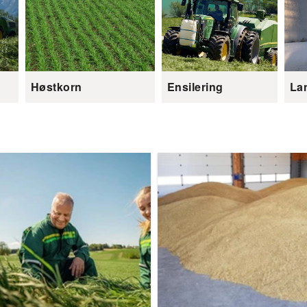
Høstkorn
Ensilering
La