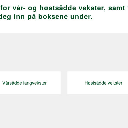
 for vår- og høstsådde vekster, samt
k deg inn på boksene under.
Vårsådde fangvekster
Høstsådde vekster