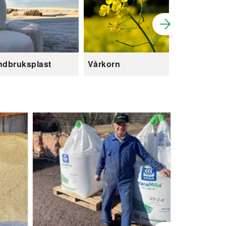
ndbruksplast
Vårkorn
Plantevern