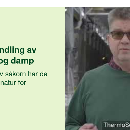
ndling av
 og damp
v såkorn har de
natur for