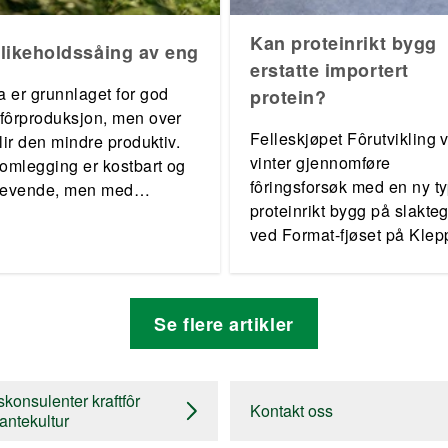
Kan proteinrikt bygg
likeholdssåing av eng
erstatte importert
 er grunnlaget for god
protein?
fôrproduksjon, men over
Felleskjøpet Fôrutvikling vi
blir den mindre produktiv.
vinter gjennomføre
 omlegging er kostbart og
fôringsforsøk med en ny t
krevende, men med
proteinrikt bygg på slakteg
ikeholdssåing kan du
ved Format-fjøset på Klepp
enge engperioden.
Rogaland.
Se flere artikler
konsulenter kraftfôr
Kontakt oss
antekultur