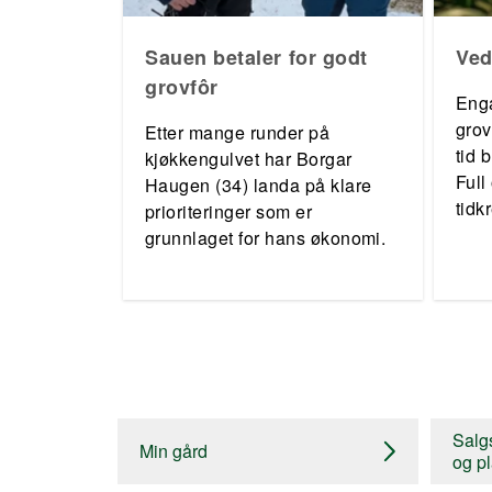
Sauen betaler for godt
Ved
grovfôr
Enga
grov
Etter mange runder på
tid 
kjøkkengulvet har Borgar
Full
Haugen (34) landa på klare
tid
prioriteringer som er
vedl
grunnlaget for hans økonomi.
forl
Salgs
Min gård
og pl