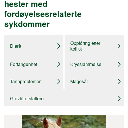
hester med
fordøyelsesrelaterte
sykdommer
Oppfôring etter
Diarè
kolikk
Forfangenhet
Krysslammelse
Tannproblemer
Magesår
Grovfôrerstattere