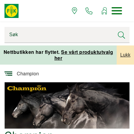
Startsiden
Nettbutikken har flyttet.
Se vårt produktutvalg
Lukk
her
Varemerker og leverandører
Champion