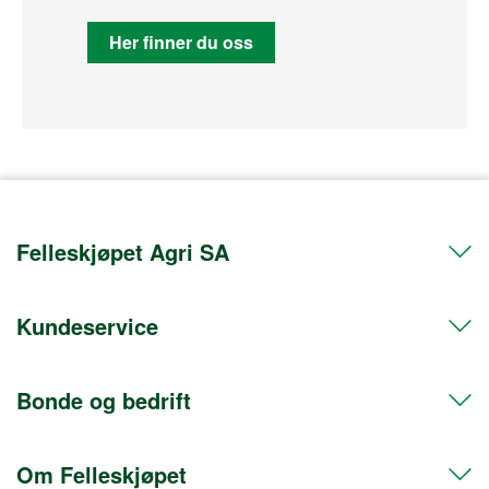
Her finner du oss
Felleskjøpet Agri SA
Kundeservice
Telefon 72 50 50 50
Org.nr. 911608103
Bonde og bedrift
Kontakt oss
Postadresse
Hent i butikk
Postboks 469 Sentrum
Om Felleskjøpet
Frakt og levering
Medlem
0105 Oslo