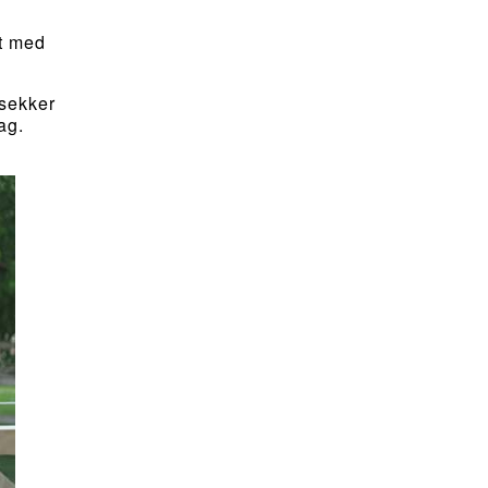
nt med
rsekker
ag.