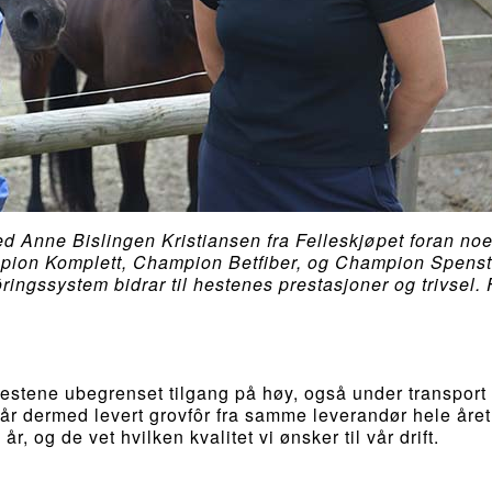
Anne Bislingen Kristiansen fra Felleskjøpet foran no
mpion Komplett, Champion Betfiber, og Champion Spenst
ingssystem bidrar til hestenes prestasjoner og trivsel. 
ar hestene ubegrenset tilgang på høy, også under transport t
 får dermed levert grovfôr fra samme leverandør hele året
, og de vet hvilken kvalitet vi ønsker til vår drift.