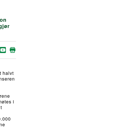
ion
gjør
t halvt
enseren
årene
møtes i
t
0.000
ene