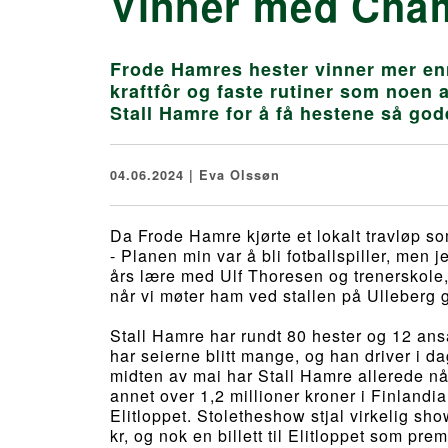
Vinner med Cha
Frode Hamres hester vinner mer en
kraftfôr og faste rutiner som noen 
Stall Hamre for å få hestene så go
04.06.2024 | Eva Olssøn
Da Frode Hamre kjørte et lokalt travløp som
- Planen min var å bli fotballspiller, men je
års lære med Ulf Thoresen og trenerskole, 
når vi møter ham ved stallen på Ulleberg 
Stall Hamre har rundt 80 hester og 12 ans
har seierne blitt mange, og han driver i d
midten av mai har Stall Hamre allerede n
annet over 1,2 millioner kroner i Finlandia
Elitloppet. Stoletheshow stjal virkelig s
kr, og nok en billett til Elitloppet som pr