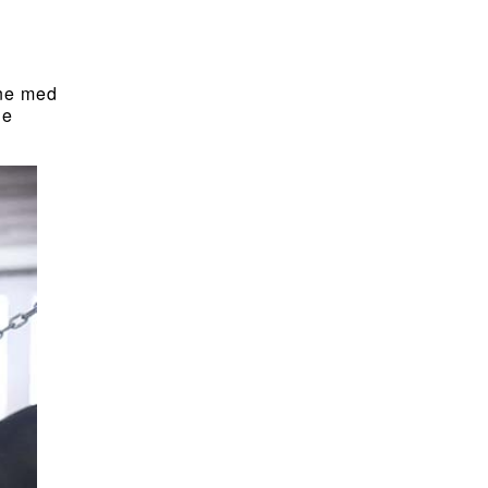
ine med
ne