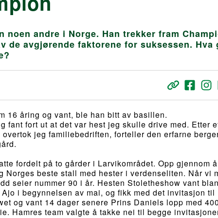
mpion
n noen andre i Norge. Han trekker fram Champ
av de avgjørende faktorene for suksessen. Hva 
de?
 16 åring og vant, ble han bitt av basillen.
g fant fort ut at det var hest jeg skulle drive med. Etter e
overtok jeg familiebedriften, forteller den erfarne berg
gård.
atte fordelt på to gårder i Larvikområdet. Opp gjennom 
ag Norges beste stall med hester i verdenseliten. Når vi 
ådd seier nummer 90 i år. Hesten Stoletheshow vant blan
 Ajo i begynnelsen av mai, og fikk med det invitasjon til
howet og vant 14 dager senere Prins Daniels lopp med 40
emie. Hamres team valgte å takke nei til begge invitasjon