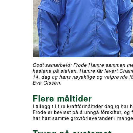
Godt samarbeid: Frode Hamre sammen med 
hestene på stallen. Hamre får levert Cha
14. dag og hans nøyaktige og velprøvde fôr
Eva Olssøn.
Flere måltider
I tillegg til fire kraftfôrmåltider daglig h
Frode er bevisst på å unngå fôrskifter, og
har hatt samme grovfôrleverandør i mange år