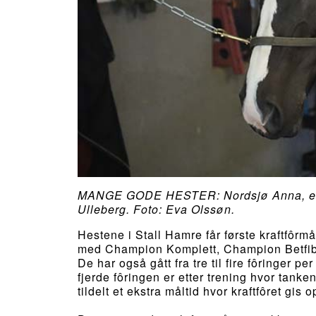
MANGE GODE HESTER: Nordsjø Anna, en av
Ulleberg. Foto: Eva Olssøn.
Hestene i Stall Hamre får første kraftfôrmål
med Champion Komplett, Champion Betfi
De har også gått fra tre til fire fôringer 
fjerde fôringen er etter trening hvor tank
tildelt et ekstra måltid hvor kraftfôret gis o