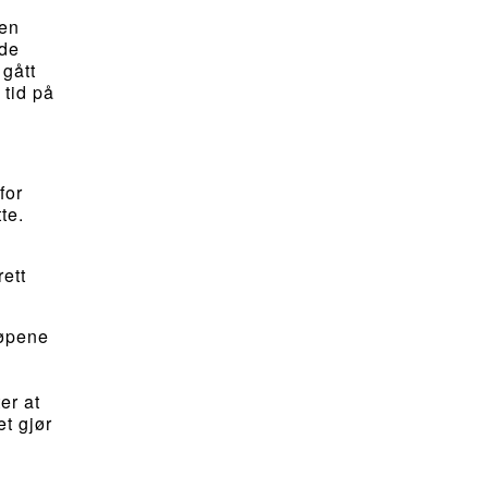
len
 de
 gått
 tid på
for
te.
rett
løpene
er at
et gjør