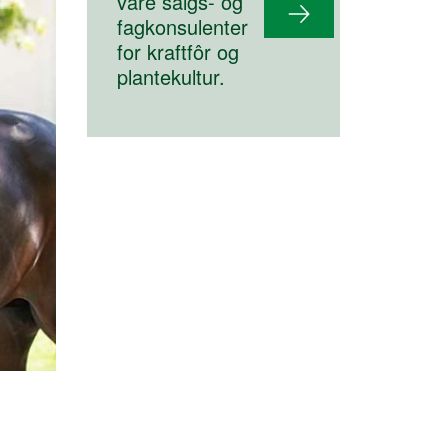
våre salgs- og
fagkonsulenter
for kraftfôr og
plantekultur.