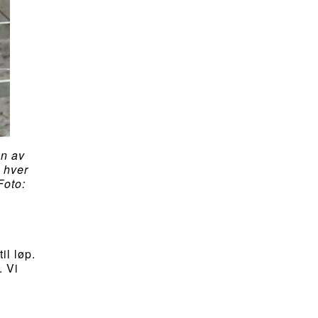
en av
 hver
Foto:
il løp.
. Vi