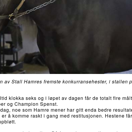
 Stall Hamres fremste konkurransehester, i stallen 
tid klokka seks og i løpet av dagen får de totalt fire mål
ber og Champion Spenst.
per dag, noe som Hamre mener har gitt enda bedre resultat
en er å komme raskt i gang med restitusjonen. Hestene får
ppbløtt.