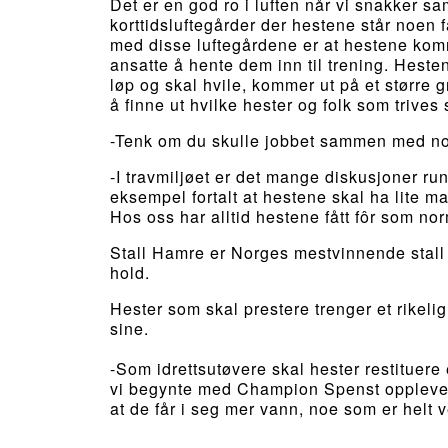
Det er en god ro i luften når vi snakker s
korttidsluftegårder der hestene står noen 
med disse luftegårdene er at hestene kommer
ansatte å hente dem inn til trening. Hest
løp og skal hvile, kommer ut på et større g
å finne ut hvilke hester og folk som trive
-Tenk om du skulle jobbet sammen med noe
-I travmiljøet er det mange diskusjoner run
eksempel fortalt at hestene skal ha lite m
Hos oss har alltid hestene fått fôr som no
Stall Hamre er Norges mestvinnende stall si
hold.
Hester som skal prestere trenger et rikelig,
sine.
-Som idrettsutøvere skal hester restituere 
vi begynte med Champion Spenst opplever vi
at de får i seg mer vann, noe som er helt 