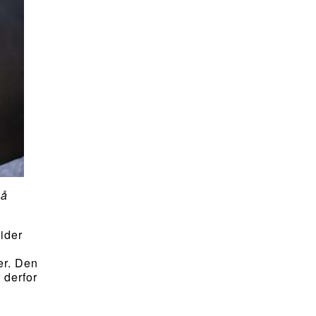
på
tider
er. Den
 derfor