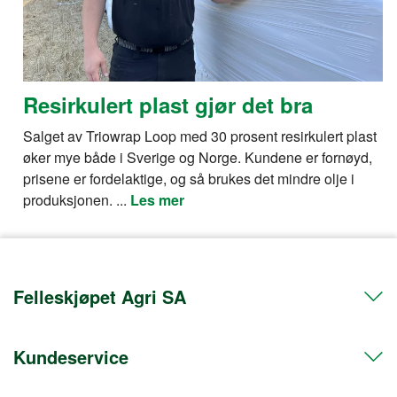
Resirkulert plast gjør det bra
Salget av Triowrap Loop med 30 prosent resirkulert plast
øker mye både i Sverige og Norge. Kundene er fornøyd,
prisene er fordelaktige, og så brukes det mindre olje i
produksjonen. ...
Les mer
Felleskjøpet Agri SA
Kundeservice
Telefon 72 50 50 50
Org.nr. 911608103