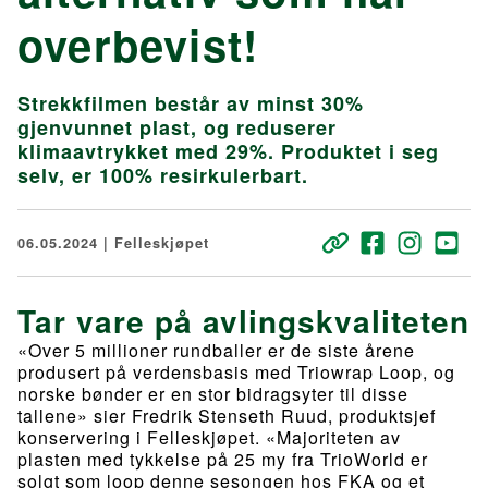
overbevist!
Strekkfilmen består av minst 30%
gjenvunnet plast, og reduserer
klimaavtrykket med 29%. Produktet i seg
selv, er 100% resirkulerbart.
06.05.2024 | Felleskjøpet
Tar vare på avlingskvaliteten
«Over 5 millioner rundballer er de siste årene
produsert på verdensbasis med Triowrap Loop, og
norske bønder er en stor bidragsyter til disse
tallene» sier Fredrik Stenseth Ruud, produktsjef
konservering i Felleskjøpet. «Majoriteten av
plasten med tykkelse på 25 my fra TrioWorld er
solgt som loop denne sesongen hos FKA og et