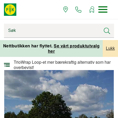
Startsiden
Alle artikler
Alle artikler planteproduksjon
Nettbutikken har flyttet.
Se vårt produktutvalg
Lukk
her
Alle artikler grovfôrproduksjon
TrioWrap Loop-et mer bærekraftig alternativ som har
overbevist!