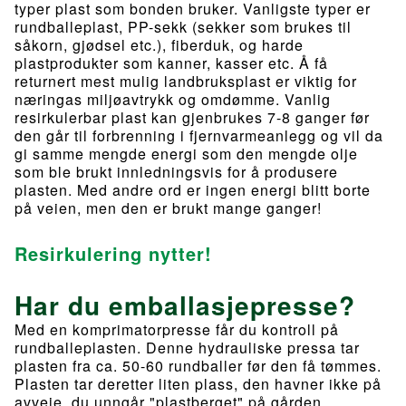
typer plast som bonden bruker. Vanligste typer er
rundballeplast, PP-sekk (sekker som brukes til
såkorn, gjødsel etc.), fiberduk, og harde
plastprodukter som kanner, kasser etc. Å få
returnert mest mulig landbruksplast er viktig for
næringas miljøavtrykk og omdømme. Vanlig
resirkulerbar plast kan gjenbrukes 7-8 ganger før
den går til forbrenning i fjernvarmeanlegg og vil da
gi samme mengde energi som den mengde olje
som ble brukt innledningsvis for å produsere
plasten. Med andre ord er ingen energi blitt borte
på veien, men den er brukt mange ganger!
Resirkulering nytter!
Har du emballasjepresse?
Med en komprimatorpresse får du kontroll på
rundballeplasten. Denne hydrauliske pressa tar
plasten fra ca. 50-60 rundballer før den få tømmes.
Plasten tar deretter liten plass, den havner ikke på
avveie, du unngår "plastberget" på gården.