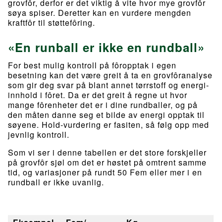
grovfôr, derfor er det viktig å vite hvor mye grovfôr
søya spiser. Deretter kan en vurdere mengden
kraftfôr til støttefôring.
«En runball er ikke en rundball»
For best mulig kontroll på fôropptak i egen
besetning kan det være greit å ta en grovfôranalyse
som gir deg svar på blant annet tørrstoff og energi-
innhold i fôret. Da er det greit å regne ut hvor
mange fôrenheter det er i dine rundballer, og på
den måten danne seg et bilde av energi opptak til
søyene. Hold-vurdering er fasiten, så følg opp med
jevnlig kontroll.
Som vi ser i denne tabellen er det store forskjeller
på grovfôr sjøl om det er høstet på omtrent samme
tid, og variasjoner på rundt 50 Fem eller mer i en
rundball er ikke uvanlig.