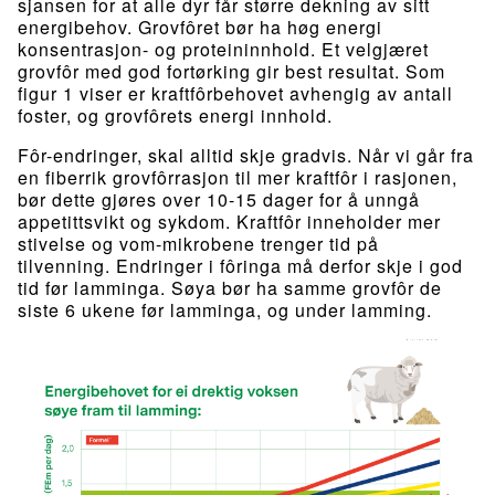
sjansen for at alle dyr får større dekning av sitt
energibehov. Grovfôret bør ha høg energi
konsentrasjon- og proteininnhold. Et velgjæret
grovfôr med god fortørking gir best resultat. Som
figur 1 viser er kraftfôrbehovet avhengig av antall
foster, og grovfôrets energi innhold.
Fôr-endringer, skal alltid skje gradvis. Når vi går fra
en fiberrik grovfôrrasjon til mer kraftfôr i rasjonen,
bør dette gjøres over 10-15 dager for å unngå
appetittsvikt og sykdom. Kraftfôr inneholder mer
stivelse og vom-mikrobene trenger tid på
tilvenning. Endringer i fôringa må derfor skje i god
tid før lamminga. Søya bør ha samme grovfôr de
siste 6 ukene før lamminga, og under lamming.