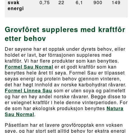
svak
0,75
22
6,1
900
149
energi
Grovfôret suppleres med kraftfôr
etter behov
Der søyene har et opptak under dyrets behov, eller
holdet er lavt, bør fôrrasjonen suppleres med
kraftfôr. Vi har flere produkter som kan benyttes.
Formel Sau Normal
er et godt kraftfôr som kan
benyttes hele året til søya. Formel Sau er tilpasset
søyas energi og protein behov gjennom vinteren,
det har høgt innhold av norske karbohydrat råvarer.
Formel Linnea Sau
som er uten soya og palmefett
og har en høy andel norske råvarer. Begge disse to
er velegnet kraftfôr i hele denne vinterperioden. For
de som har økologisk produksjon benyttes
Natura
Sau Normal
.
Påsettlam har et lavere grovfôropptak enn voksen
søye, og har stort sett alltid behov for ekstra energi