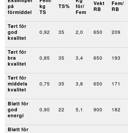
Eksempel
Fem/
Kg
Vekt
Fem/
på
kg
TS%
fôr/
RB
RB
fôrmiddel
TS
Fem
Tørt fôr
god
0,92
35
2,0
650
209
kvalitet
Tørt fôr
bra
0,85
35
3,4
650
193
kvalitet
Tørt fôr
middels
0,75
35
3,8
650
171
kvalitet
Bløtt fôr
god
0,90
22
5,1
900
182
energi
Bløtt fôr