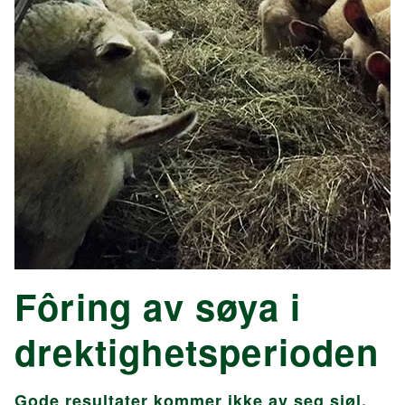
Fôring av søya i
drektighetsperioden
Gode resultater kommer ikke av seg sjøl.