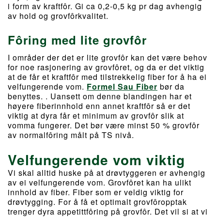
i form av kraftfôr. Gi ca 0,2-0,5 kg pr dag avhengig
av hold og grovfôrkvalitet.
Fôring med lite grovfôr
I områder der det er lite grovfôr kan det være behov
for noe rasjonering av grovfôret, og da er det viktig
at de får et kraftfôr med tilstrekkelig fiber for å ha ei
velfungerende vom.
Formel Sau Fiber
bør da
benyttes. . Uansett om denne blandingen har et
høyere fiberinnhold enn annet kraftfôr så er det
viktig at dyra får et minimum av grovfôr slik at
vomma fungerer. Det bør være minst 50 % grovfôr
av normalfôring målt på TS nivå.
Velfungerende vom viktig
Vi skal alltid huske på at drøvtyggeren er avhengig
av ei velfungerende vom. Grovfôret kan ha ulikt
innhold av fiber. Fiber som er veldig viktig for
drøvtygging. For å få et optimalt grovfôropptak
trenger dyra appetittfôring på grovfôr. Det vil si at vi