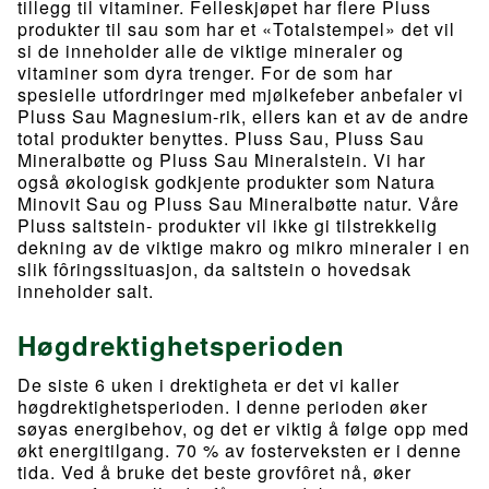
tillegg til vitaminer. Felleskjøpet har flere Pluss
produkter til sau som har et «Totalstempel» det vil
si de inneholder alle de viktige mineraler og
vitaminer som dyra trenger. For de som har
spesielle utfordringer med mjølkefeber anbefaler vi
Pluss Sau Magnesium-rik, ellers kan et av de andre
total produkter benyttes. Pluss Sau, Pluss Sau
Mineralbøtte og Pluss Sau Mineralstein. Vi har
også økologisk godkjente produkter som Natura
Minovit Sau og Pluss Sau Mineralbøtte natur. Våre
Pluss saltstein- produkter vil ikke gi tilstrekkelig
dekning av de viktige makro og mikro mineraler i en
slik fôringssituasjon, da saltstein o hovedsak
inneholder salt.
Høgdrektighetsperioden
De siste 6 uken i drektigheta er det vi kaller
høgdrektighetsperioden. I denne perioden øker
søyas energibehov, og det er viktig å følge opp med
økt energitilgang. 70 % av fosterveksten er i denne
tida. Ved å bruke det beste grovfôret nå, øker