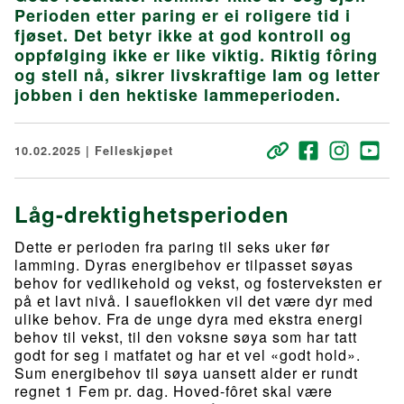
Perioden etter paring er ei roligere tid i
fjøset. Det betyr ikke at god kontroll og
oppfølging ikke er like viktig. Riktig fôring
og stell nå, sikrer livskraftige lam og letter
jobben i den hektiske lammeperioden.
10.02.2025 | Felleskjøpet
Låg-drektighetsperioden
Dette er perioden fra paring til seks uker før
lamming. Dyras energibehov er tilpasset søyas
behov for vedlikehold og vekst, og fosterveksten er
på et lavt nivå. I saueflokken vil det være dyr med
ulike behov. Fra de unge dyra med ekstra energi
behov til vekst, til den voksne søya som har tatt
godt for seg i matfatet og har et vel «godt hold».
Sum energibehov til søya uansett alder er rundt
regnet 1 Fem pr. dag. Hoved-fôret skal være