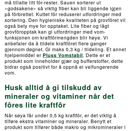
må tillatte litt fôr-rester. Sauen sorterer ut
«godsakene» så viktig fiber kan bli liggende igjen
på fôrbrettet. Kuttet fôr reduserer utfordringer med
sortering. Den hygieniske kvaliteten på grovfôret vil
også bety mye for opptaket. Lite fiber og lågt
grovfôropptak kan gi utfordringer med vom-
funksjonen om kraftfôrmengden blir høye. Vi
anbefaler da å tildele kraftfôret flere ganger
gjennom døgnet. Gi maks 0,3 kg / tildeling. Et annet
hjelpemiddel er
Pluss Vomstabil
. Dette er et
produkt som inneholder gjær og bufferstoffer, dette
bidrar også positivt for å oppnå ei velfungerende
vom.
Husk alltid å gi tilskudd av
mineraler og vitaminer når det
fôres lite kraftfôr
Når søya får under 0,5 kg kraftfôr, er det viktig å
tilføre ekstra vitaminer og mineraler. Benytt et
produkt som tilfører både makro og mikromineraler i