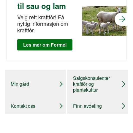
til sau og lam
Velg rett kraftfôr! Få
nyttig informasjon om
kraftfôr.
Les mer om Formel
Salgskonsulenter
Min gård
kraftfôr og
plantekultur
Kontakt oss
Finn avdeling