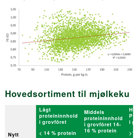
Hovedsortiment til mjølkeku
Lågt
Hø
Middels
proteininnhold
Pro
proteininnhold
i grovfôret
i g
i grovfôret 14-
16 % protein
< 14 % protein
>16
Nytt