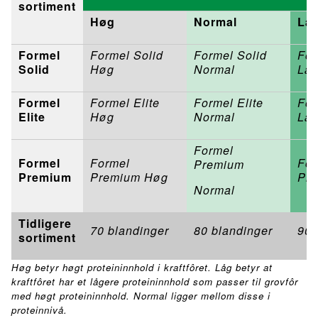
sortiment
Høg
Normal
Lå
Formel
Formel Solid
Formel Solid
For
Solid
Høg
Normal
Lå
Formel
Formel Elite
Formel Elite
For
Elite
Høg
Normal
Lå
Formel
Formel
Formel
For
Premium
Premium
Premium Høg
Pre
Normal
Tidligere
70 blandinger
80 blandinger
90 
sortiment
Høg betyr høgt proteininnhold i kraftfôret. Låg betyr at
kraftfôret har et lågere proteininnhold som passer til grovfôr
med høgt proteininnhold. Normal ligger mellom disse i
proteinnivå.