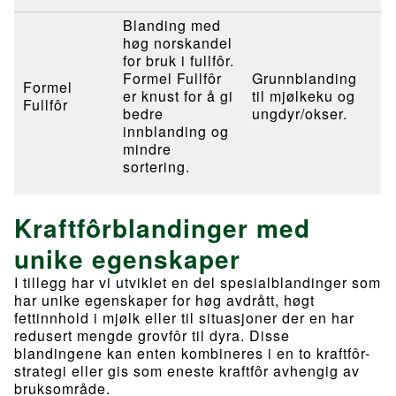
Blanding med
høg norskandel
for bruk i fullfôr.
Formel Fullfôr
Grunnblanding
Formel
er knust for å gi
til mjølkeku og
Fullfôr
bedre
ungdyr/okser.
innblanding og
mindre
sortering.
Kraftfôrblandinger med
unike egenskaper
I tillegg har vi utviklet en del spesialblandinger som
har unike egenskaper for høg avdrått, høgt
fettinnhold i mjølk eller til situasjoner der en har
redusert mengde grovfôr til dyra. Disse
blandingene kan enten kombineres i en to kraftfôr-
strategi eller gis som eneste kraftfôr avhengig av
bruksområde.