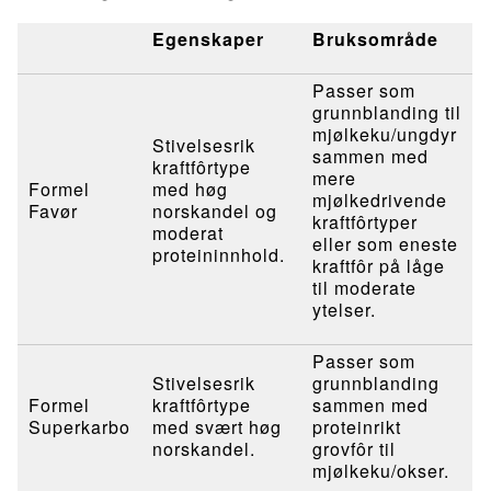
Egenskaper
Bruksområde
Passer som
grunnblanding til
mjølkeku/ungdyr
Stivelsesrik
sammen med
kraftfôrtype
mere
Formel
med høg
mjølkedrivende
Favør
norskandel og
kraftfôrtyper
moderat
eller som eneste
proteininnhold.
kraftfôr på låge
til moderate
ytelser.
Passer som
Stivelsesrik
grunnblanding
Formel
kraftfôrtype
sammen med
Superkarbo
med svært høg
proteinrikt
norskandel.
grovfôr til
mjølkeku/okser.