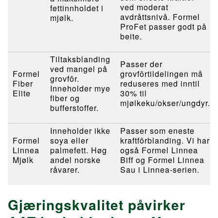
ved moderat
fettinnholdet i
avdråttsnivå. Formel
mjølk.
ProFet passer godt på
beite.
Tiltaksblanding
Passer der
ved mangel på
Formel
grovfôrtildelingen må
grovfôr.
Fiber
reduseres med inntil
Inneholder mye
Elite
30% til
fiber og
mjølkeku/okser/ungdyr.
bufferstoffer.
Inneholder ikke
Passer som eneste
Formel
soya eller
kraftfôrblanding. Vi har
Linnea
palmefett. Høg
også Formel Linnea
Mjølk
andel norske
Biff og Formel Linnea
råvarer.
Sau i Linnea-serien.
Gjæringskvalitet påvirker