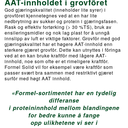
AAT-innholdet i grovfôret
God gjæringskvalitet (inneholder lite syrer) i
grovfôret kjennetegnes ved at en har lite
nedbrytning av sukker og protein i gjæringsfasen.
Rask og effektiv fortørking (> 30 %TS), bruk av
ensileringsmidler og nok lag plast for å unngå
innslipp av luft er viktige faktorer. Grovfôr med god
gjæringskvalitet har et høgere AAT-innhold enn
sterkere gjæret grovfôr. Dette kan utnyttes i fôringa
ved at en kan bruke kraftfôr med lågere AAT-
innhold, noe som ofte er et rimeligere kraftfôr.
Formel Solid vil for eksempel være kraftfôr som
passer svært bra sammen med restriktivt gjæret
surfôr med høgt AAT innhold.
«Formel-sortimentet har en tydelig
differanse
i proteininnhold mellom blandingene
for bedre kunne å fange
opp ulikhetene vi ser i