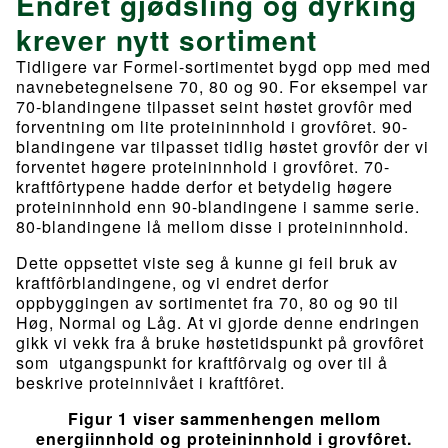
Endret gjødsling og dyrking
krever nytt sortiment
Tidligere var Formel-sortimentet bygd opp med med
navnebetegnelsene 70, 80 og 90. For eksempel var
70-blandingene tilpasset seint høstet grovfôr med
forventning om lite proteininnhold i grovfôret. 90-
blandingene var tilpasset tidlig høstet grovfôr der vi
forventet høgere proteininnhold i grovfôret. 70-
kraftfôrtypene hadde derfor et betydelig høgere
proteininnhold enn 90-blandingene i samme serie.
80-blandingene lå mellom disse i proteininnhold.
Dette oppsettet viste seg å kunne gi feil bruk av
kraftfôrblandingene, og vi endret derfor
oppbyggingen av sortimentet fra 70, 80 og 90 til
Høg, Normal og Låg. At vi gjorde denne endringen
gikk vi vekk fra å bruke høstetidspunkt på grovfôret
som utgangspunkt for kraftfôrvalg og over til å
beskrive proteinnivået i kraftfôret.
Figur 1 viser sammenhengen mellom
energiinnhold og proteininnhold i grovfôret.