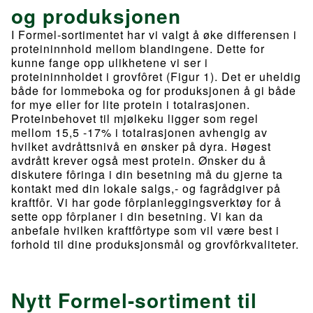
og produksjonen
I Formel-sortimentet har vi valgt å øke differensen i
proteininnhold mellom blandingene. Dette for
kunne fange opp ulikhetene vi ser i
proteininnholdet i grovfôret (Figur 1). Det er uheldig
både for lommeboka og for produksjonen å gi både
for mye eller for lite protein i totalrasjonen.
Proteinbehovet til mjølkeku ligger som regel
mellom 15,5 -17% i totalrasjonen avhengig av
hvilket avdråttsnivå en ønsker på dyra. Høgest
avdrått krever også mest protein. Ønsker du å
diskutere fôringa i din besetning må du gjerne ta
kontakt med din lokale salgs,- og fagrådgiver på
kraftfôr. Vi har gode fôrplanleggingsverktøy for å
sette opp fôrplaner i din besetning. Vi kan da
anbefale hvilken kraftfôrtype som vil være best i
forhold til dine produksjonsmål og grovfôrkvaliteter.
Nytt Formel-sortiment til