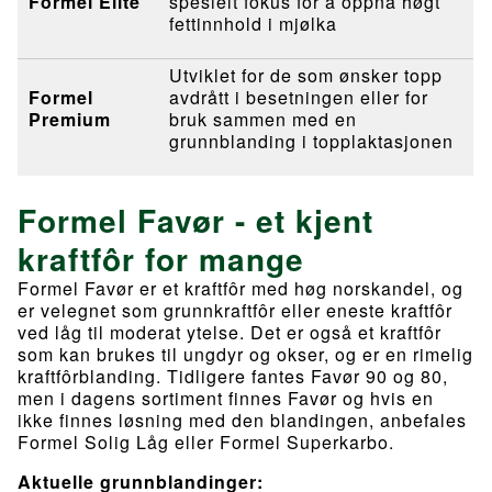
Formel Elite
spesielt fokus for å oppnå høgt
fettinnhold i mjølka
Utviklet for de som ønsker topp
Formel
avdrått i besetningen eller for
Premium
bruk sammen med en
grunnblanding i topplaktasjonen
Formel Favør - et kjent
kraftfôr for mange
Formel Favør er et kraftfôr med høg norskandel, og
er velegnet som grunnkraftfôr eller eneste kraftfôr
ved låg til moderat ytelse. Det er også et kraftfôr
som kan brukes til ungdyr og okser, og er en rimelig
kraftfôrblanding. Tidligere fantes Favør 90 og 80,
men i dagens sortiment finnes Favør og hvis en
ikke finnes løsning med den blandingen, anbefales
Formel Solig Låg eller Formel Superkarbo.
Aktuelle grunnblandinger: