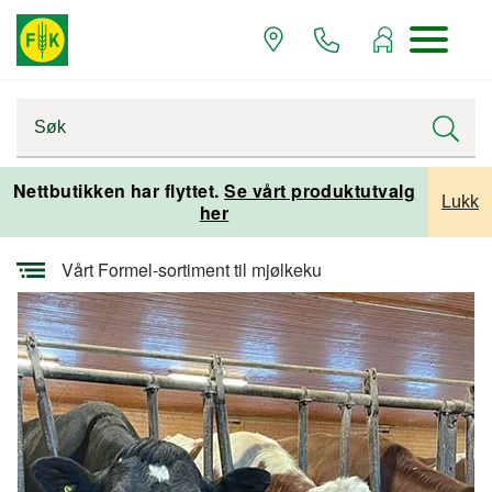
Startsiden
Alle artikler
Nettbutikken har flyttet.
Se vårt produktutvalg
Lukk
her
Alle artikler fra Samvirke
Vårt Formel-sortiment til mjølkeku