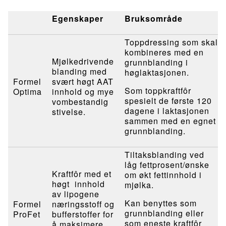
Egenskaper
Bruksområde
Toppdressing som skal
kombineres med en
Mjølkedrivende
grunnblanding i
blanding med
høglaktasjonen.
Formel
svært høgt AAT
Som toppkraftfôr
Optima
innhold og mye
spesielt de første 120
vombestandig
dagene i laktasjonen
stivelse.
sammen med en egnet
grunnblanding.
Tiltaksblanding ved
låg fettprosent/ønske
Kraftfôr med et
om økt fettinnhold i
høgt innhold
mjølka.
av lipogene
Kan benyttes som
Formel
næringsstoff og
grunnblanding eller
ProFet
bufferstoffer for
som eneste kraftfôr
å maksimere