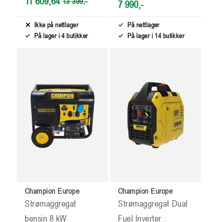
3200W
11 609,64
13 399,-
7 990,-
Ikke på nettlager
På nettlager
På lager i 4 butikker
På lager i 14 butikker
Champion Europe
Champion Europe
Strømaggregat
Strømaggregat Dual
bensin 8 kW
Fuel Inverter