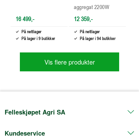
aggregat 2200W
16 499,-
12 359,-
På nettlager
På nettlager
På lager i 9 butikker
På lager i 94 butikker
Vis flere produkter
Felleskjøpet Agri SA
Kundeservice
Telefon 72 50 50 50