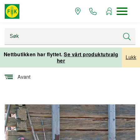
Startsiden
Nettbutikken har flyttet.
Se vårt produktutvalg
Lukk
her
Varemerker og leverandører
Avant