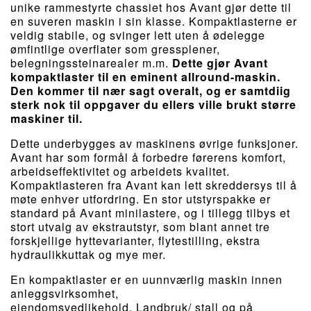
unike rammestyrte chassiet hos Avant gjør dette til
en suveren maskin i sin klasse. Kompaktlasterne er
veldig stabile, og svinger lett uten å ødelegge
ømfintlige overflater som gressplener,
belegningssteinarealer m.m.
Dette gjør Avant
kompaktlaster til en eminent allround-maskin.
Den kommer til nær sagt overalt, og er samtdiig
sterk nok til oppgaver du ellers ville brukt større
maskiner til.
Dette underbygges av maskinens øvrige funksjoner.
Avant har som formål å forbedre førerens komfort,
arbeidseffektivitet og arbeidets kvalitet.
Kompaktlasteren fra Avant kan lett skreddersys til å
møte enhver utfordring. En stor utstyrspakke er
standard på Avant minilastere, og i tillegg tilbys et
stort utvalg av ekstrautstyr, som blant annet tre
forskjellige hyttevarianter, flytestilling, ekstra
hydraulikkuttak og mye mer.
En kompaktlaster er en uunnværlig maskin innen
anleggsvirksomhet,
eiendomsvedlikehold, Landbruk/ stall og på