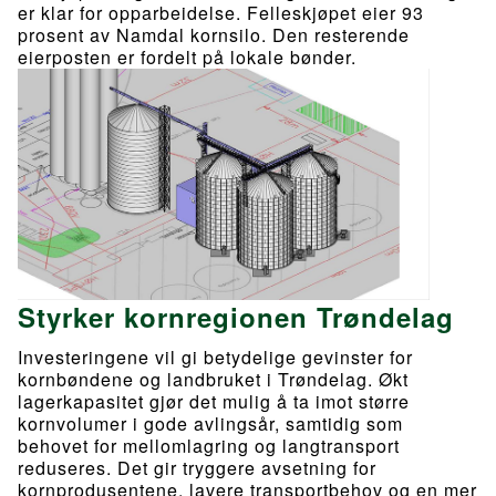
er klar for opparbeidelse. Felleskjøpet eier 93
prosent av Namdal kornsilo. Den resterende
eierposten er fordelt på lokale bønder.
Styrker kornregionen Trøndelag
Investeringene vil gi betydelige gevinster for
kornbøndene og landbruket i Trøndelag. Økt
lagerkapasitet gjør det mulig å ta imot større
kornvolumer i gode avlingsår, samtidig som
behovet for mellomlagring og langtransport
reduseres. Det gir tryggere avsetning for
kornprodusentene, lavere transportbehov og en mer