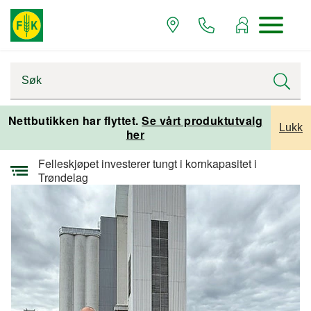
Startsiden
Presserom
Nettbutikken har flyttet.
Se vårt produktutvalg
Lukk
her
Pressemeldinger
Felleskjøpet investerer tungt i kornkapasitet i
Trøndelag