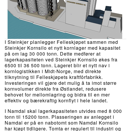
I Steinkjer planlegger Felleskjøpet sammen med
Steinkjer Kornsilo et nytt kornlager med kapasitet
på om lag 30 000 tonn. Dette medfører at
lagerkapasiteten ved Steinkjer Kornsilo økes fra
6500 til 36 500 tonn. Lageret blir et nytt nav i
kornlogistikken i Midt-Norge, med direkte
tilknytning til Felleskjøpets kraftfôrfabrikk.
Investeringen vil gjøre det mulig å ta imot større
kornvolumer direkte fra Østlandet, redusere
behovet for mellomlagring og bidra til en mer
effektiv og bærekraftig kornflyt i hele landet.
I Namdal skal lagerkapasiteten utvides med 8 000
tonn til 15200 tonn. Plasseringen av anlegget i
Namdal er på en nabotomt som Namdal Kornsilo
har kjøpt tidligere. Tomta er regulert til industri og