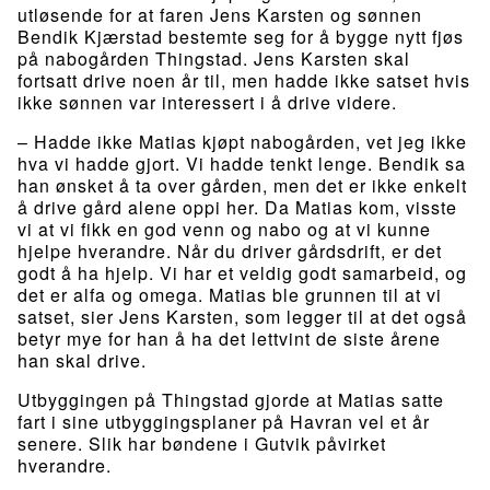
utløsende for at faren Jens Karsten og sønnen
Bendik Kjærstad bestemte seg for å bygge nytt fjøs
på nabogården Thingstad. Jens Karsten skal
fortsatt drive noen år til, men hadde ikke satset hvis
ikke sønnen var interessert i å drive videre.
– Hadde ikke Matias kjøpt nabogården, vet jeg ikke
hva vi hadde gjort. Vi hadde tenkt lenge. Bendik sa
han ønsket å ta over gården, men det er ikke enkelt
å drive gård alene oppi her. Da Matias kom, visste
vi at vi fikk en god venn og nabo og at vi kunne
hjelpe hverandre. Når du driver gårdsdrift, er det
godt å ha hjelp. Vi har et veldig godt samarbeid, og
det er alfa og omega. Matias ble grunnen til at vi
satset, sier Jens Karsten, som legger til at det også
betyr mye for han å ha det lettvint de siste årene
han skal drive.
Utbyggingen på Thingstad gjorde at Matias satte
fart i sine utbyggingsplaner på Havran vel et år
senere. Slik har bøndene i Gutvik påvirket
hverandre.