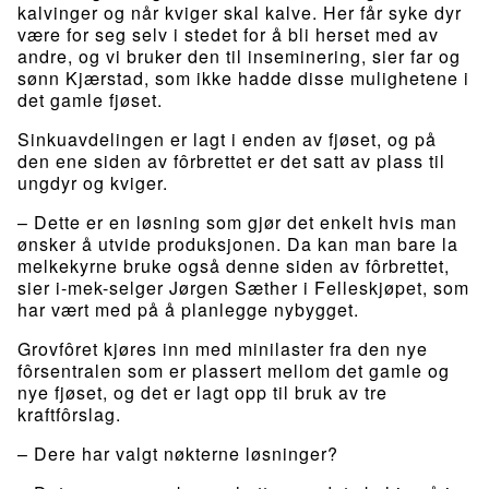
kalvinger og når kviger skal kalve. Her får syke dyr
være for seg selv i stedet for å bli herset med av
andre, og vi bruker den til inseminering, sier far og
sønn Kjærstad, som ikke hadde disse mulighetene i
det gamle fjøset.
Sinkuavdelingen er lagt i enden av fjøset, og på
den ene siden av fôrbrettet er det satt av plass til
ungdyr og kviger.
– Dette er en løsning som gjør det enkelt hvis man
ønsker å utvide produksjonen. Da kan man bare la
melkekyrne bruke også denne siden av fôrbrettet,
sier i-mek-selger Jørgen Sæther i Felleskjøpet, som
har vært med på å planlegge nybygget.
Grovfôret kjøres inn med minilaster fra den nye
fôrsentralen som er plassert mellom det gamle og
nye fjøset, og det er lagt opp til bruk av tre
kraftfôrslag.
– Dere har valgt nøkterne løsninger?