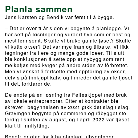
Planla sammen
Jens Karsten og Bendik var først til å bygge.
– Det er over ti år siden vi begynte å planlegge. Vi
har sett på løsninger og vurdert hva som er best og
mest lønnsomt. Skulle vi bruke gamlefjøset? Skulle
vi kutte okser? Det var mye fram og tilbake. Vi fikk
tegninger fra flere og mange gode ideer. Til slutt
ble konklusjonen å sette opp et nybygg som rent
melkefjøs med kviger på andre siden av fôrbrettet.
Men vi ønsket å fortsette med oppfôring av okser,
delvis på innkjøpt kalv, og innreder det gamle fjøset
til det, forklarer de.
De endte på en løsning fra Felleskjøpet med bruk
av lokale entreprenører. Etter at kontrakter ble
skrevet i begynnelsen av 2021 gikk det slag i slag.
Gravingen begynte på sommeren og råbygget sto
ferdig i slutten av august, og i april 2022 var fjøset
klart til innflytting.
Bendik er glad for å ha planlagt utbyggingen