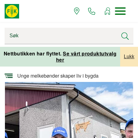
Startsiden
Alle artikler
Nettbutikken har flyttet.
Se vårt produktutvalg
Lukk
her
Artikler Innendørsmekanisering
Unge melkebønder skaper liv i bygda