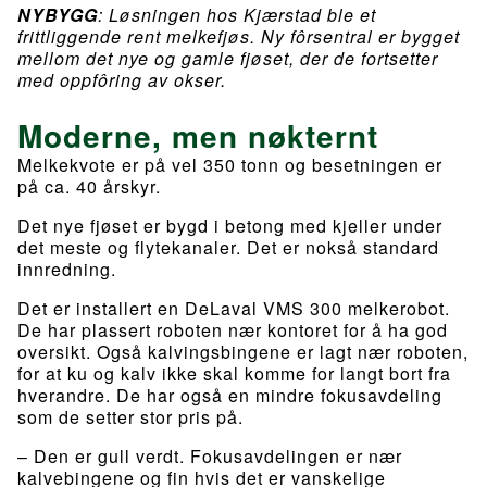
NYBYGG
: Løsningen hos Kjærstad ble et
frittliggende rent melkefjøs. Ny fôrsentral er bygget
mellom det nye og gamle fjøset, der de fortsetter
med oppfôring av okser.
Moderne, men nøkternt
Melkekvote er på vel 350 tonn og besetningen er
på ca. 40 årskyr.
Det nye fjøset er bygd i betong med kjeller under
det meste og flytekanaler. Det er nokså standard
innredning.
Det er installert en DeLaval VMS 300 melkerobot.
De har plassert roboten nær kontoret for å ha god
oversikt. Også kalvingsbingene er lagt nær roboten,
for at ku og kalv ikke skal komme for langt bort fra
hverandre. De har også en mindre fokusavdeling
som de setter stor pris på.
– Den er gull verdt. Fokusavdelingen er nær
kalvebingene og fin hvis det er vanskelige