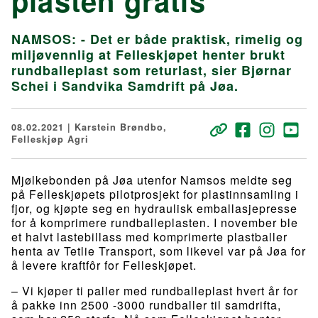
plasten gratis
NAMSOS: - Det er både praktisk, rimelig og
miljøvennlig at Felleskjøpet henter brukt
rundballeplast som returlast, sier Bjørnar
Schei i Sandvika Samdrift på Jøa.
08.02.2021 | Karstein Brøndbo,
Felleskjøp Agri
Mjølkebonden på Jøa utenfor Namsos meldte seg
på Felleskjøpets pilotprosjekt for plastinnsamling i
fjor, og kjøpte seg en hydraulisk emballasjepresse
for å komprimere rundballeplasten. I november ble
et halvt lastebillass med komprimerte plastballer
henta av Tetlie Transport, som likevel var på Jøa for
å levere kraftfôr for Felleskjøpet.
– Vi kjøper ti paller med rundballeplast hvert år for
å pakke inn 2500 -3000 rundballer til samdrifta,