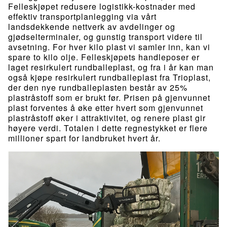
Felleskjøpet redusere logistikk-kostnader med
effektiv transportplanlegging via vårt
landsdekkende nettverk av avdelinger og
gjødselterminaler, og gunstig transport videre til
avsetning. For hver kilo plast vi samler inn, kan vi
spare to kilo olje. Felleskjøpets handleposer er
laget resirkulert rundballeplast, og fra i år kan man
også kjøpe resirkulert rundballeplast fra Trioplast,
der den nye rundballeplasten består av 25%
plastråstoff som er brukt før. Prisen på gjenvunnet
plast forventes å øke etter hvert som gjenvunnet
plastråstoff øker i attraktivitet, og renere plast gir
høyere verdi. Totalen i dette regnestykket er flere
millioner spart for landbruket hvert år.