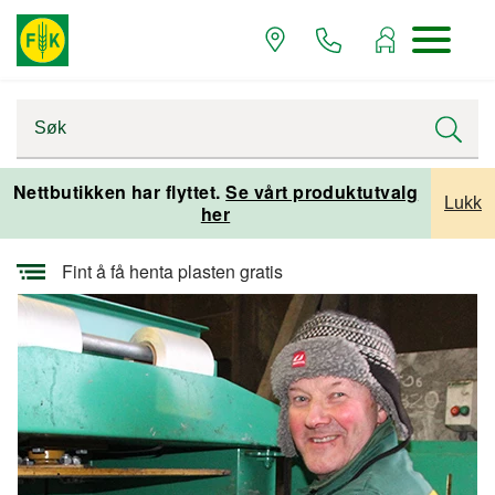
Startsiden
Alle artikler
Alle artikler planteproduksjon
Nettbutikken har flyttet.
Se vårt produktutvalg
Lukk
her
Alle artikler grovfôrproduksjon
Fint å få henta plasten gratis