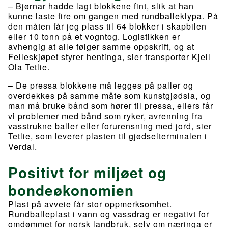
– Bjørnar hadde lagt blokkene fint, slik at han
kunne laste fire om gangen med rundballeklypa. På
den måten får jeg plass til 64 blokker i skapbilen
eller 10 tonn på et vogntog. Logistikken er
avhengig at alle følger samme oppskrift, og at
Felleskjøpet styrer hentinga, sier transportør Kjell
Ola Tetlie.
– De pressa blokkene må legges på paller og
overdekkes på samme måte som kunstgjødsla, og
man må bruke bånd som hører til pressa, ellers får
vi problemer med bånd som ryker, avrenning fra
vasstrukne baller eller forurensning med jord, sier
Tetlie, som leverer plasten til gjødselterminalen i
Verdal.
Positivt for miljøet og
bondeøkonomien
Plast på avveie får stor oppmerksomhet.
Rundballeplast i vann og vassdrag er negativt for
omdømmet for norsk landbruk, selv om næringa er