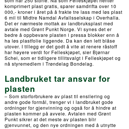
som har 250 storfe. Nå som Felleskjøpet henter
komprimert plast gratis, sparer samdrifta over 10
000,- kroner i året på å frakte tre lass med løs plast
6 mil til Midtre Namdal Avfallsselskap i Overhalla.
Det er nærmeste mottak av landbruksplast med
avtale med Grønt Punkt Norge. Vi synes det er
bedre å oppbevare plasten i pressa blokker enn å
ha løs plastfolie liggende. Da kan den lett blåse
utover. I tillegg er det godt å vite at renere råstoff
har høyere verdi for Felleskjøpet, sier Bjørnar
Schei, som er tidligere tillitsvalgt i Felleskjøpet og
nå styremedlem i Trøndelag Bondelag.
Landbruket tar ansvar for
plasten
– Som storforbrukere av plast til ensilering og
andre gode formål, trenger vi i landbruket gode
ordninger for gjenvinning og også for å hindre at
plasten kommer på avveie. Avtalen med Grønt
Punkt sikrer at det meste av plasten blir
gjenvunnet, og den nye ordningen med å utnytte