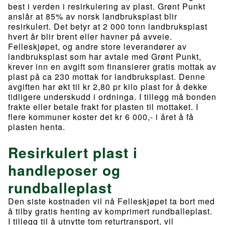
best i verden i resirkulering av plast. Grønt Punkt
anslår at 85% av norsk landbruksplast blir
resirkulert. Det betyr at 2 000 tonn landbruksplast
hvert år blir brent eller havner på avveie.
Felleskjøpet, og andre store leverandører av
landbruksplast som har avtale med Grønt Punkt,
krever inn en avgift som finansierer gratis mottak av
plast på ca 230 mottak for landbruksplast. Denne
avgiften har økt til kr 2,80 pr kilo plast for å dekke
tidligere underskudd i ordninga. I tillegg må bonden
frakte eller betale frakt for plasten til mottaket. I
flere kommuner koster det kr 6 000,- i året å få
plasten henta.
Resirkulert plast i
handleposer og
rundballeplast
Den siste kostnaden vil nå Felleskjøpet ta bort med
å tilby gratis henting av komprimert rundballeplast.
I tillegg til å utnytte tom returtransport, vil