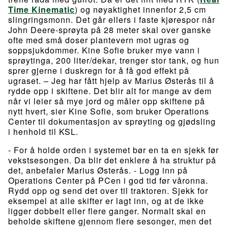
Time Kinematic
) og nøyaktighet innenfor 2,5 cm
slingringsmonn. Det går ellers i faste kjørespor når
John Deere-sprøyta på 28 meter skal over ganske
ofte med små doser plantevern mot ugras og
soppsjukdommer. Kine Sofie bruker mye vann i
sprøytinga, 200 liter/dekar, trenger stor tank, og hun
sprer gjerne i duskregn for å få god effekt på
ugraset. – Jeg har fått hjelp av Marius Østerås til å
rydde opp i skiftene. Det blir alt for mange av dem
når vi leier så mye jord og måler opp skiftene på
nytt hvert, sier Kine Sofie, som bruker Operations
Center til dokumentasjon av sprøyting og gjødsling
i henhold til KSL.
- For å holde orden i systemet bør en ta en sjekk før
vekstsesongen. Da blir det enklere å ha struktur på
det, anbefaler Marius Østerås. - Logg inn på
Operations Center på PCen i god tid før våronna.
Rydd opp og send det over til traktoren. Sjekk for
eksempel at alle skifter er lagt inn, og at de ikke
ligger dobbelt eller flere ganger. Normalt skal en
beholde skiftene gjennom flere sesonger, men det