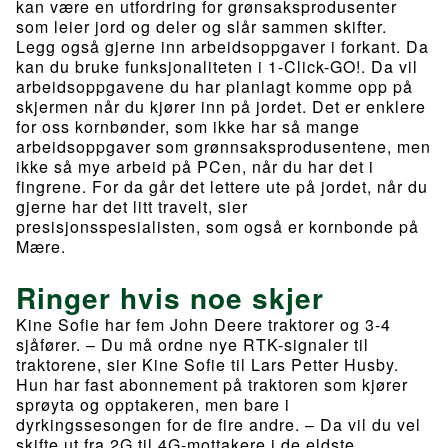
kan være en utfordring for grønsaksprodusenter
som leier jord og deler og slår sammen skifter.
Legg også gjerne inn arbeidsoppgaver i forkant. Da
kan du bruke funksjonaliteten i 1-Click-GO!. Da vil
arbeidsoppgavene du har planlagt komme opp på
skjermen når du kjører inn på jordet. Det er enklere
for oss kornbønder, som ikke har så mange
arbeidsoppgaver som grønnsaksprodusentene, men
ikke så mye arbeid på PCen, når du har det i
fingrene. For da går det lettere ute på jordet, når du
gjerne har det litt travelt, sier
presisjonsspesialisten, som også er kornbonde på
Mære.
Ringer hvis noe skjer
Kine Sofie har fem John Deere traktorer og 3-4
sjåfører. – Du må ordne nye RTK-signaler til
traktorene, sier Kine Sofie til Lars Petter Husby.
Hun har fast abonnement på traktoren som kjører
sprøyta og opptakeren, men bare i
dyrkingssesongen for de fire andre. – Da vil du vel
skifte ut fra 2G til 4G-mottakere i de eldste