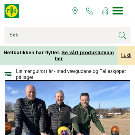
Startsiden
Alle artikler
Alle artikler planteproduksjon
Nettbutikken har flyttet.
Se vårt produktutvalg
Lukk
her
Alle artikler grønnsaksproduksjon
Litt mer gulrot i år - med værgudene og Felleskjøpet
på laget