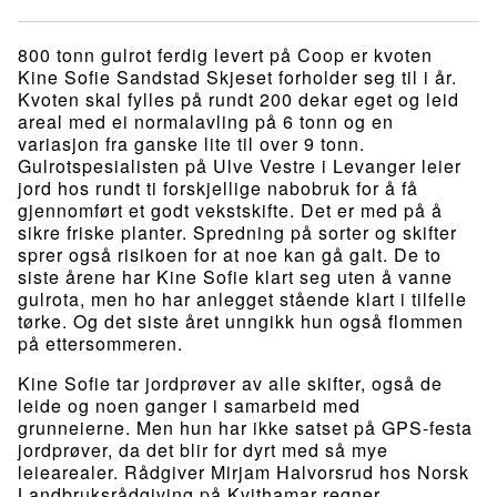
800 tonn gulrot ferdig levert på Coop er kvoten
Kine Sofie Sandstad Skjeset forholder seg til i år.
Kvoten skal fylles på rundt 200 dekar eget og leid
areal med ei normalavling på 6 tonn og en
variasjon fra ganske lite til over 9 tonn.
Gulrotspesialisten på Ulve Vestre i Levanger leier
jord hos rundt ti forskjellige nabobruk for å få
gjennomført et godt vekstskifte. Det er med på å
sikre friske planter. Spredning på sorter og skifter
sprer også risikoen for at noe kan gå galt. De to
siste årene har Kine Sofie klart seg uten å vanne
gulrota, men ho har anlegget stående klart i tilfelle
tørke. Og det siste året unngikk hun også flommen
på ettersommeren.
Kine Sofie tar jordprøver av alle skifter, også de
leide og noen ganger i samarbeid med
grunneierne. Men hun har ikke satset på GPS-festa
jordprøver, da det blir for dyrt med så mye
leiearealer. Rådgiver Mirjam Halvorsrud hos Norsk
Landbruksrådgiving på Kvithamar regner