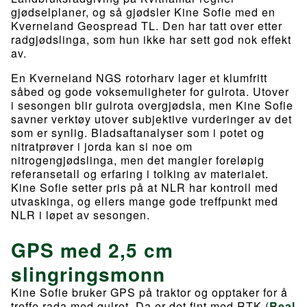
gjødselplaner, og så gjødsler Kine Sofie med en
Kverneland Geospread TL. Den har tatt over etter
radgjødslinga, som hun ikke har sett god nok effekt
av.
En Kverneland NGS rotorharv lager et klumfritt
såbed og gode voksemuligheter for gulrota. Utover
i sesongen blir gulrota overgjødsla, men Kine Sofie
savner verktøy utover subjektive vurderinger av det
som er synlig. Bladsaftanalyser som i potet og
nitratprøver i jorda kan si noe om
nitrogengjødslinga, men det mangler foreløpig
referansetall og erfaring i tolking av materialet.
Kine Sofie setter pris på at NLR har kontroll med
utvaskinga, og ellers mange gode treffpunkt med
NLR i løpet av sesongen.
GPS med 2,5 cm
slingringsmonn
Kine Sofie bruker GPS på traktor og opptaker for å
treffe rada med gulrot. Da er det fint med RTK (
Real