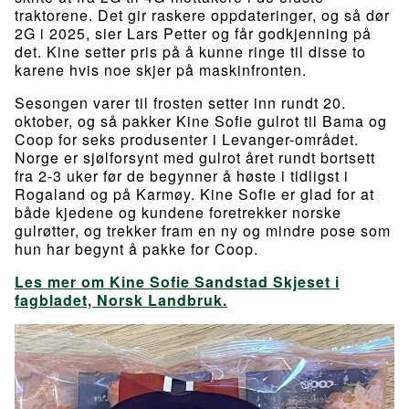
traktorene. Det gir raskere oppdateringer, og så dør
2G i 2025, sier Lars Petter og får godkjenning på
det. Kine setter pris på å kunne ringe til disse to
karene hvis noe skjer på maskinfronten.
Sesongen varer til frosten setter inn rundt 20.
oktober, og så pakker Kine Sofie gulrot til Bama og
Coop for seks produsenter i Levanger-området.
Norge er sjølforsynt med gulrot året rundt bortsett
fra 2-3 uker før de begynner å høste i tidligst i
Rogaland og på Karmøy. Kine Sofie er glad for at
både kjedene og kundene foretrekker norske
gulrøtter, og trekker fram en ny og mindre pose som
hun har begynt å pakke for Coop.
Les mer om Kine Sofie Sandstad Skjeset i
fagbladet, Norsk Landbruk.