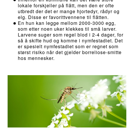
lokale forskjeller på flått, men den er ofte
utbredt der det er mange hjortedyr, rådyr og
elg. Disse er favorittvennene til flåtten.
En hun kan legge mellom 2000-3000 egg,
som etter noen uker klekkes til små larver.
Larvene suger som regel blod i 2-4 dager, for
så å skifte hud og komme i nymfestadiet. Det
er spesielt nymfestadiet som er regnet som
størst risiko når det gjelder borreliose-smitte
hos mennesker.