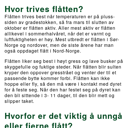
Hvor trives flåtten?
Flåtten trives best når temperaturen er på pluss-
siden av gradestokken, så fra mars til slutten av
oktober er flåtten aktiv. Aller mest aktiv er flåtten
allikevel i sommerhalvåret, når det er varmt og
luftfuktigheten er høy. Mest utbredt er flåtten i Sør-
Norge og nordover, men de siste årene har man
også oppdaget flått i Nord-Norge.
Flåtten liker seg best i høyt gress og lave busker på
skyggefulle og fuktige steder. Når flåtten blir sulten
kryper den oppover gresstrået og venter der til et
passende bytte kommer forbi. Flåtten kan ikke
hoppe eller fly, så den må være i kontakt med dyret
for å feste seg. Når den har festet seg på dyret kan
den bli sittende i 3- 11 dager, til den blir mett og
slipper taket.
Hvorfor er det viktig å unngå
eller fjerne flått?