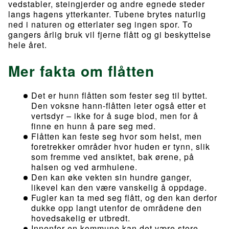
vedstabler, steingjerder og andre egnede steder
langs hagens ytterkanter. Tubene brytes naturlig
ned i naturen og etterlater seg ingen spor. To
gangers årlig bruk vil fjerne flått og gi beskyttelse
hele året.
Mer fakta om flåtten
Det er hunn flåtten som fester seg til byttet.
Den voksne hann-flåtten leter også etter et
vertsdyr – ikke for å suge blod, men for å
finne en hunn å pare seg med.
Flåtten kan feste seg hvor som helst, men
foretrekker områder hvor huden er tynn, slik
som fremme ved ansiktet, bak ørene, på
halsen og ved armhulene.
Den kan øke vekten sin hundre ganger,
likevel kan den være vanskelig å oppdage.
Fugler kan ta med seg flått, og den kan derfor
dukke opp langt utenfor de områdene den
hovedsakelig er utbredt.
Innenfor en kommune kan det være store