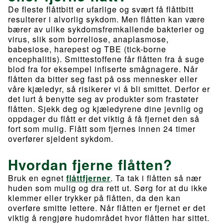
De fleste flåttbitt er ufarlige og svært få flåttbitt
resulterer i alvorlig sykdom. Men flåtten kan være
bærer av ulike sykdomsfremkallende bakterier og
virus, slik som borreliose, anaplasmose,
babesiose, harepest og TBE (tick-borne
encephalitis). Smittestoffene får flåtten fra å suge
blod fra for eksempel infiserte smågnagere. Når
flåtten da bitter seg fast på oss mennesker eller
våre kjæledyr, så risikerer vi å bli smittet. Derfor er
det lurt å benytte seg av produkter som frastøter
flåtten. Sjekk deg og kjæledyrene dine jevnlig og
oppdager du flått er det viktig å få fjernet den så
fort som mulig. Flått som fjernes innen 24 timer
overfører sjeldent sykdom.
Hvordan fjerne flåtten?
Bruk en egnet
flåttfjerner
. Ta tak i flåtten så nær
huden som mulig og dra rett ut. Sørg for at du ikke
klemmer eller trykker på flåtten, da den kan
overføre smitte lettere. Når flåtten er fjernet er det
viktig å rengjøre hudområdet hvor flåtten har sittet.