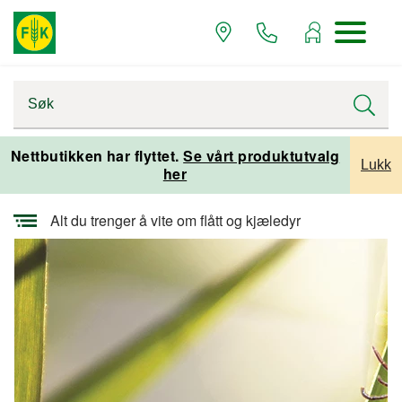
Startsiden
Alle artikler
Alle artikler kjæledyr
Nettbutikken har flyttet.
Se vårt produktutvalg
Lukk
her
Artikler om hund
Alt du trenger å vite om flått og kjæledyr