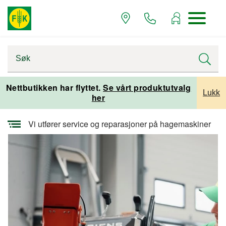
Startsiden
Alle artikler
Tips og råd om hjem og fritid
Nettbutikken har flyttet.
Se vårt produktutvalg
Lukk
her
Artikler om hage
Vi utfører service og reparasjoner på hagemaskiner