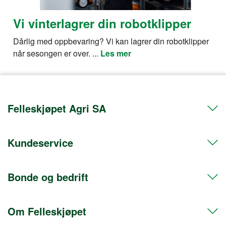
Vi vinterlagrer din robotklipper
Dårlig med oppbevaring? Vi kan lagrer din robotklipper
når sesongen er over. ...
Les mer
Felleskjøpet Agri SA
Kundeservice
Telefon 72 50 50 50
Org.nr. 911608103
Bonde og bedrift
Kontakt oss
Postadresse
Hent i butikk
Postboks 469 Sentrum
Om Felleskjøpet
Frakt og levering
Medlem
0105 Oslo