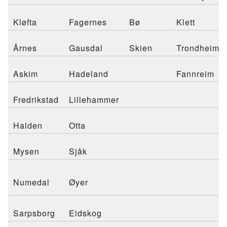
Kløfta
Fagernes
Bø
Klett
Årnes
Gausdal
Skien
Trondheim
Askim
Hadeland
Fannreim
Fredrikstad
Lillehammer
Halden
Otta
Mysen
Sjåk
Numedal
Øyer
Sarpsborg
Eidskog