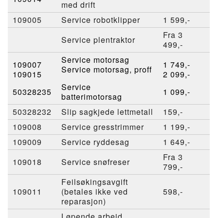
med drift
109005
Service robotklipper
1 599,-
Fra 3
Service plentraktor
499,-
Service motorsag
109007
1 749,-
Service motorsag, proff
109015
2 099,-
Service
50328235
1 099,-
batterimotorsag
50328232
Slip sagkjede lettmetall
159,-
109008
Service gresstrimmer
1 199,-
109009
Service ryddesag
1 649,-
Fra 3
109018
Service snøfreser
799,-
Feilsøkingsavgift
109011
(betales ikke ved
598,-
reparasjon)
Løpende arbeid