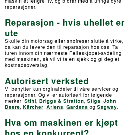
maskin et lengre liv, og bidrar med å unngå dyre
reparasjoner.
Reparasjon - hvis uhellet er
ute
Skulle din motorsag eller snøfreser slutte å virke,
da kan du levere den til reparasjon hos oss. Ta
turen innom din nærmeste Felleskjøpet-avdeling
med maskinen, så vil vi ta en sjekk og gi deg et
kostnadsoverslag.
Autorisert verksted
Vi benytter kun orginaldeler til våre servicer og
reparasjoner. Og vi er autorisert for følgende
merker;
Stihl
,
Briggs & Stratton
,
Stiga
,
John
Deere
,
Kärcher
,
Ariens
,
Gardena
og
Segway
.
Hva om maskinen er kjøpt
hos en konkurrent?