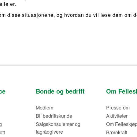
lle er.
nom disse situasjonene, og hvordan du vil løse dem om d
ce
Bonde og bedrift
Om Felles
Medlem
Presserom
Bli bedriftskunde
Aktiviteter
g
Salgskonsulenter og
Om Felleskjøp
fagrådgivere
ett
Bærekraft