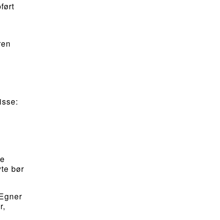
ført
ren
isse:
re
yte bør
 Egner
r,