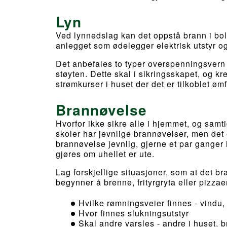
Lyn
Ved lynnedslag kan det oppstå brann i bo
anlegget som ødelegger elektrisk utstyr og 
Det anbefales to typer overspenningsvern i
støyten. Dette skal i sikringsskapet, og kre
strømkurser i huset der det er tilkoblet ømf
Brannøvelse
Hvorfor ikke sikre alle i hjemmet, og samt
skoler har jevnlige brannøvelser, men det
brannøvelse jevnlig, gjerne et par ganger i
gjøres om uhellet er ute.
Lag forskjellige situasjoner, som at det br
begynner å brenne, frityrgryta eller pizzaen
Hvilke rømningsveier finnes - vindu,
Hvor finnes slukningsutstyr
Skal andre varsles - andre i huset,