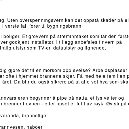
lig. Uten overspenningsvern kan det oppstå skader på el
i verste fall fører til bygningsbrann.
 boliger. Et grovvern på strøminntaket som tar den først
ver godkjent installatør. I tillegg anbefales finvern på
intlig utstyr som TV-er, datautstyr og lignende.
idig gjøre det til en morsom opplevelse? Arbeidsplasser
 er ofte i hjemmet brannene skjer. Få med hele familien 
 året. Da blir du også sikrere på at alle vet hva som ska
annvarsleren begynner å pipe på natta, et lys velter og
 brenner i ovnen - eller huset er fullt av røyk. Øv så på 
 veranda, brannstige
 brannvesen, naboer