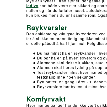
Mye er knyttet til tradisjoner, der gamle ju
ledlys
kan både være mer sikkert og spare
natten og når du forlater huset. Juledeko
kun brukes mens du er i samme rom. Også h
Røykvarsler
Den enkleste og viktigste livredderen ved
for å slukke en brann tidlig, og ikke minst få
er dette påbudt å ha i hjemmet. Følg disse
Du må minst ha en røykvarsler i hver
Du bør ha en på hvert soverom og øv
Alarmene skal dekke kjøkken, stue, 
Alarmen skal høres tydelig på oppho
Test røykvarsler minst hver måned og
testknapp inne noen sekunder.
Bytt batteri en gang i året - 1. dese
Røykvarslere bør byttes ut minst hver
Komfyrvakt
Hvor mange ganger har du ikke vært usik