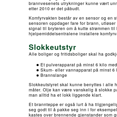
brannvesenets utrykninger kunne vært unng
etter 2010 er det påbudt.
Komfyrvakten består av en sensor og en s
sensoren oppdager fare for brann, utløser
signal til bryteren om å kutte strømmen til
hjelpemiddelsentralene installere komfyrva
Slokkeutstyr
Alle boliger og fritidsboliger skal ha godk
Et pulverapparat på minst 6 kilo me
Skum- eller vannapparat på minst 6 l
Brannslange
Slokkeutstyret skal kunne benyttes i alle h
måter. Olje kan være vanskelig å slokke på
man alltid ha et lokk liggende klart.
Et brannteppe er også lurt å ha tilgjengel
seg godt til å pakke seg inn i for eksempe
kastes over brennende gjenstander som gry