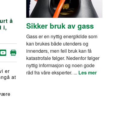
urt å
Sikker bruk av gass
 i,
Gass er en nyttig energikilde som
kan brukes både utendørs og
innendørs, men feil bruk kan få
katastrofale følger. Nedenfor følger
nyttig informasjon og noen gode
vi er
råd fra våre eksperter. ...
Les mer
nngå at
 være