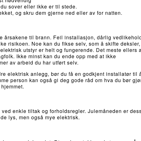
yst nødvendig
u sover eller ikke er til stede.
ekket, og skru dem gjerne ned eller av for natten.
e årsakene til brann. Feil installasjon, dårlig vedlikehol
ke risikoen. Noe kan du fikse selv, som å skifte deksler
lektrisk utstyr er helt og fungerende. Det meste ellers 
fagfolk. Ikke minst kan du ende opp med at ikke
r av arbeid du har utført selv.
dre elektrisk anlegg, bør du få en godkjent installatør til 
amme person kan også gi deg gode råd om hva du bør gjø
i hjemmet.
t ved enkle tiltak og forholdsregler. Julemåneden er des
nde lys, men også mye elektrisk.