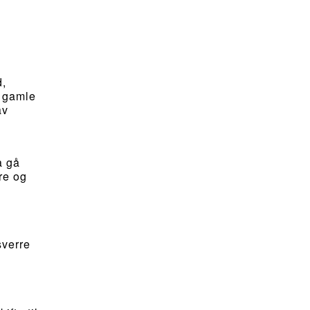
d,
, gamle
av
å gå
re og
sverre