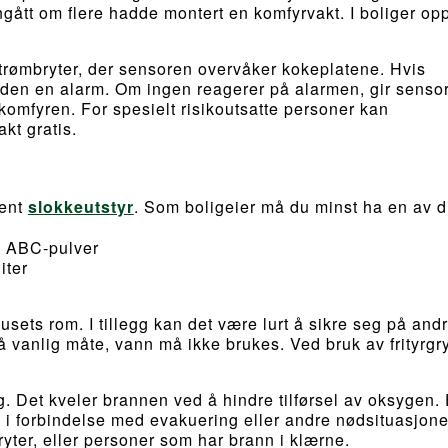
ått om flere hadde montert en komfyrvakt. I boliger opp
trømbryter, der sensoren overvåker kokeplatene. Hvis
 den en alarm. Om ingen reagerer på alarmen, gir senso
 komfyren. For spesielt risikoutsatte personer kan
kt gratis.
jent
slokkeutstyr
. Som boligeier må du minst ha en av d
d ABC-pulver
iter
usets rom. I tillegg kan det være lurt å sikre seg på and
 vanlig måte, vann må ikke brukes. Ved bruk av frityrgr
ig. Det kveler brannen ved å hindre tilførsel av oksygen.
l i forbindelse med evakuering eller andre nødsituasjone
ter, eller personer som har brann i klærne.