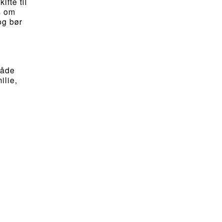
ifte til
s om
og bør
både
ilie,