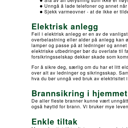
Slå av all belysning som ikke er hø
Unngå å lade telefoner og annet når d
Sjekk varmeovner - at de ikke er tild
Elektrisk anlegg
Feil i elektrisk anlegg er en av de vanligst
overbelastning eller alder på anlegg kan ø
lamper og passe på at ledninger og annet e
elektriske utbedringer bør du overlate til 
forsikringsselskap dekker skade som komme
For å sikre deg, særlig om du har et litt el
over alt av ledninger og sikringsskap. S
hva du bør unngå ved bruk av elektrisitet 
Brannsikring i hjemmet
De aller fleste branner kunne vært unngåt
også høytid for brann. Vi bruker mye leve
Enkle tiltak