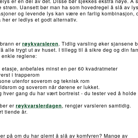
lelys er en del av det. Disse bør sjekkes ekstra nøye. Å sk
 strøm. Uansett bør man ha som hovedregel å slå av ly
rasjoner og levende lys kan være en farlig kombinasjon, 
er er ledlys et godt alternativ.
 brann er
røykvarsleren
. Tidlig varsling øker sjansene 
 alle trygt ut av huset. I tillegg til å sikre deg og din fam
 enkle reglene:
 etasje, anbefales minst en per 60 kvadratmeter
erst i trapperom
sone utenfor soverom og teknisk rom
ldsrom og soverom når dørene er lukket.
 hver gang du har vært bortreist - du tester ved å holde
mber er
røykvarslerdagen
, rengjør varsleren samtidig.
t tiende år.
ker på om du har glemt å slå av komfyren? Mange av