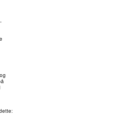
-
e
 og
på
l
dette: