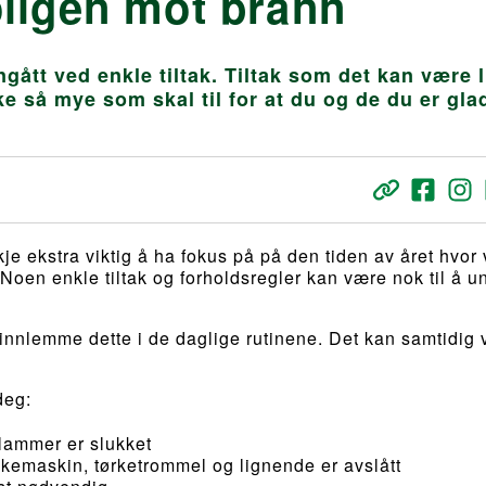
oligen mot brann
tt ved enkle tiltak. Tiltak som det kan være l
ke så mye som skal til for at du og de du er glad
je ekstra viktig å ha fokus på på den tiden av året hvor 
Noen enkle tiltak og forholdsregler kan være nok til å u
 innlemme dette i de daglige rutinene. Det kan samtidig
deg:
flammer er slukket
skemaskin, tørketrommel og lignende er avslått