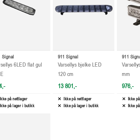
 Signal
911 Signal
911 Sign
sellys 6LED flat gul
Varsellys bjelke LED
Varsell
CE
120 cm
mm
4,-
13 801,-
976,-
Ikke på nettlager
Ikke på nettlager
Ikke på
Ikke på lager i butikk
Ikke på lager i butikk
Ikke på