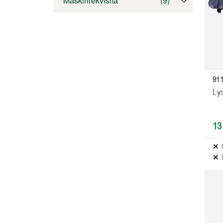
Maskinrekvisita
(
9
)
911
Ly
13