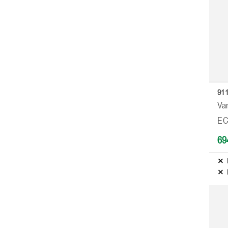
911
Var
E
69