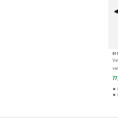
911
Vin
var
77,