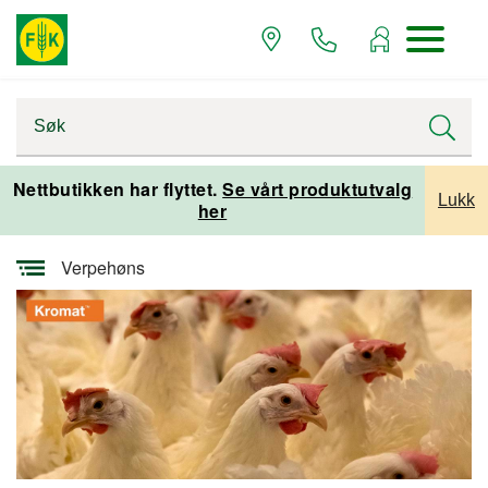
Startsiden
Varemerker og leverandører
Nettbutikken har flyttet.
Se vårt produktutvalg
Lukk
her
Kromat
Verpehøns