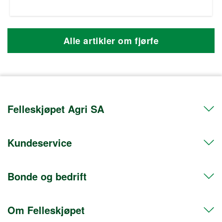
Alle artikler om fjørfe
Felleskjøpet Agri SA
Kundeservice
Telefon 72 50 50 50
Org.nr. 911608103
Bonde og bedrift
Kontakt oss
Postadresse
Hent i butikk
Postboks 469 Sentrum
Om Felleskjøpet
Frakt og levering
Medlem
0105 Oslo