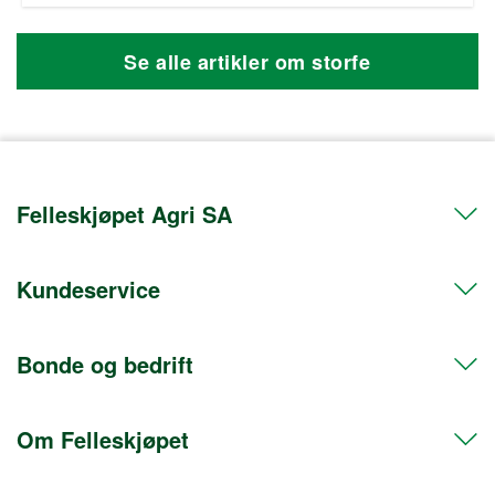
Se alle artikler om storfe
Felleskjøpet Agri SA
Kundeservice
Telefon 72 50 50 50
Org.nr. 911608103
Bonde og bedrift
Kontakt oss
Postadresse
Hent i butikk
Postboks 469 Sentrum
Om Felleskjøpet
Frakt og levering
Medlem
0105 Oslo
Retur og angrerett
Bli bedriftskunde
Fakturaadresse