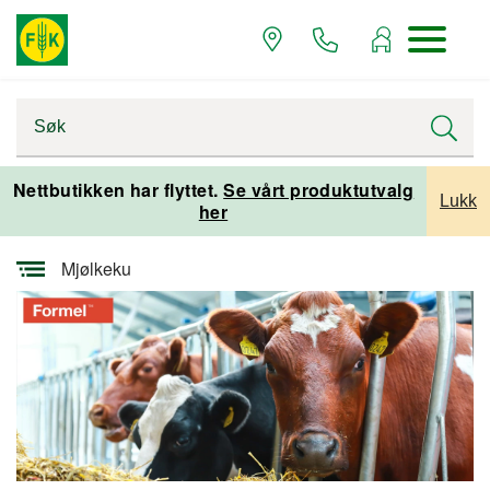
Startsiden
Varemerker og leverandører
Nettbutikken har flyttet.
Se vårt produktutvalg
Lukk
her
Formel
Mjølkeku