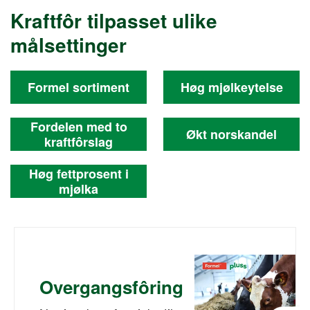
Kraftfôr tilpasset ulike
målsettinger
Formel sortiment
Høg mjølkeytelse
Fordelen med to
Økt norskandel
kraftfôrslag
Høg fettprosent i
mjølka
Overgangsfôring