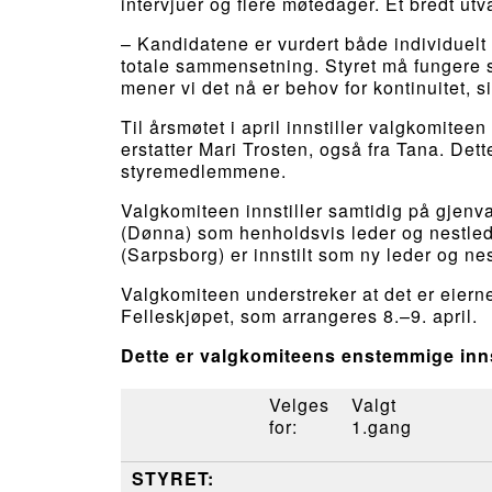
intervjuer og flere møtedager. Et bredt utv
– Kandidatene er vurdert både individuel
totale sammensetning. Styret må fungere 
mener vi det nå er behov for kontinuitet, s
Til årsmøtet i april innstiller valgkomitee
erstatter Mari Trosten, også fra Tana. Det
styremedlemmene.
Valgkomiteen innstiller samtidig på gjen
(Dønna) som henholdsvis leder og nestlede
(Sarpsborg) er innstilt som ny leder og ne
Valgkomiteen understreker at det er eiern
Felleskjøpet, som arrangeres 8.–9. april.
Dette er valgkomiteens enstemmige innsti
Velges
Valgt
for:
1.gang
STYRET: