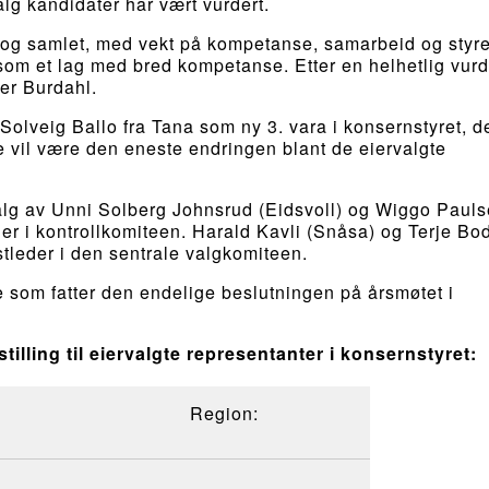
alg kandidater har vært vurdert.
t og samlet, med vekt på kompetanse, samarbeid og styre
som et lag med bred kompetanse. Etter en helhetlig vurd
ier Burdahl.
n Solveig Ballo fra Tana som ny 3. vara i konsernstyret, d
te vil være den eneste endringen blant de eiervalgte
valg av Unni Solberg Johnsrud (Eidsvoll) og Wiggo Paul
r i kontrollkomiteen. Harald Kavli (Snåsa) og Terje Bo
stleder i den sentrale valgkomiteen.
e som fatter den endelige beslutningen på årsmøtet i
lling til eiervalgte representanter i konsernstyret:
Region: