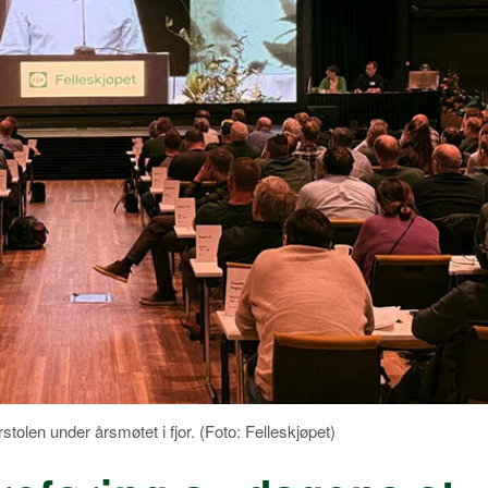
stolen under årsmøtet i fjor. (Foto: Felleskjøpet)