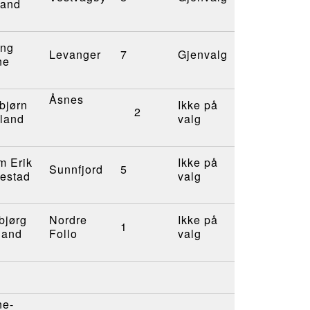
land
ing
Levanger
7
Gjenvalg
ne
Åsnes
bjørn
Ikke på
2
land
valg
m Erik
Ikke på
Sunnfjord
5
lestad
valg
bjørg
Nordre
Ikke på
1
land
Follo
valg
ne-