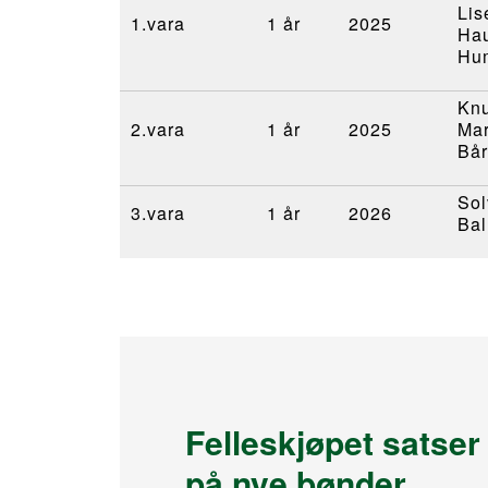
Lis
1.vara
1 år
2025
Ha
Hu
Knu
2.vara
1 år
2025
Mar
Bå
Sol
3.vara
1 år
2026
Bal
Felleskjøpet satser
på nye bønder