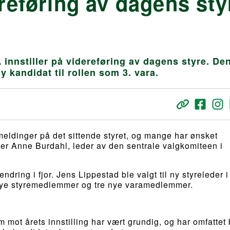
ereføring av dagens sty
 innstiller på videreføring av dagens styre. De
y kandidat til rollen som 3. vara.
eldinger på det sittende styret, og mange har ønsket
er Anne Burdahl, leder av den sentrale valgkomiteen i
dring i fjor. Jens Lippestad ble valgt til ny styreleder i
o nye styremedlemmer og tre nye varamedlemmer.
 mot årets innstilling har vært grundig, og har omfattet