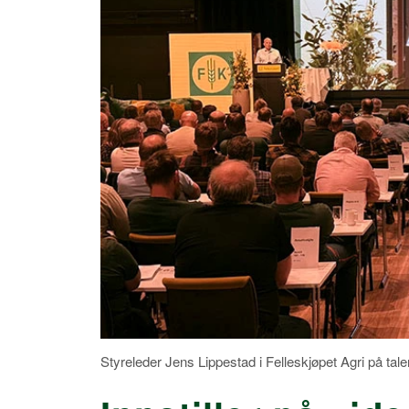
Styreleder Jens Lippestad i Felleskjøpet Agri på taler