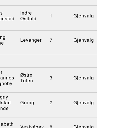
ns
Indre
1
Gjenvalg
pestad
Østfold
ing
Levanger
7
Gjenvalg
ne
r
Østre
hannes
3
Gjenvalg
Toten
gneby
rgny
lstad
Grong
7
Gjenvalg
ande
sabeth
Vestvågøy
8
Gjenvalg