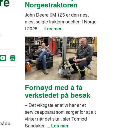
re
Norgestraktoren
John Deere 6M 125 er den nest
mest solgte traktormodellen i Norge
i 2025. ...
Les mer
n
Fornøyd med å få
verkstedet på besøk
– Det viktigste er at vi har er et
serviceapparat som sørger for at alt
virker når det skal, sier Tormod
 både
Sandaker. ...
Les mer