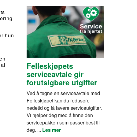
ts
ering
er hun
sen
Felleskjøpets
dal
serviceavtale gir
forutsigbare utgifter
Ved å tegne en serviceavtale med
Felleskjøpet kan du redusere
nedetid og få lavere serviceutgifter.
Vi hjelper deg med å finne den
servicepakken som passer best til
deg. ...
Les mer