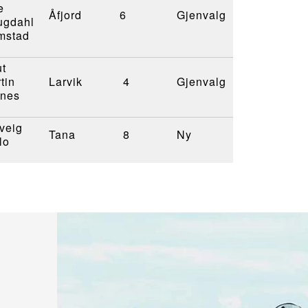
e
Åfjord
6
Gjenvalg
ugdahl
mstad
t
tin
Larvik
4
Gjenvalg
rnes
veig
Tana
8
Ny
lo