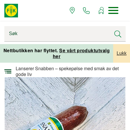
Startsiden
Presserom
Nettbutikken har flyttet.
Se vårt produktutvalg
Lukk
her
Pressemeldinger
Lanserer Snabben – spekepølse med smak av det
gode liv