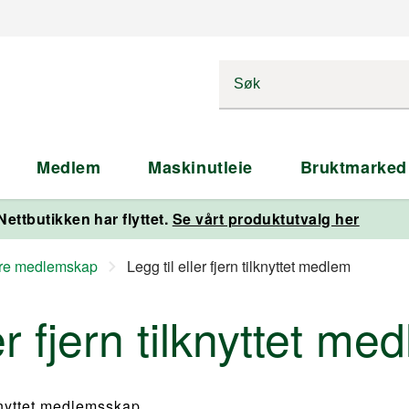
Medlem
Maskinutleie
Bruktmarked
Nettbutikken har flyttet.
Se vårt produktutvalg her
dre medlemskap
Legg til eller fjern tilknyttet medlem
ler fjern tilknyttet me
knyttet medlemsskap.