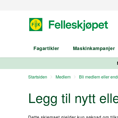
Fagartikler
Maskinkampanjer
Startsiden
Medlem
Bli medlem eller en
Legg til nytt el
Dette skjemaet gjelder kun søknad om til