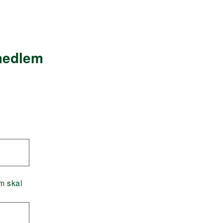
 medlem
m skal