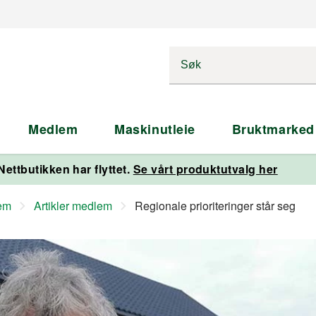
Medlem
Maskinutleie
Bruktmarked
Nettbutikken har flyttet.
Se vårt produktutvalg her
lem
Artikler medlem
Regionale prioriteringer står seg