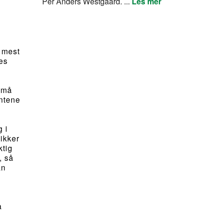
Per Anders Westgaard. ...
Les mer
e mest
es
e må
entene
 i
Sikker
ktig
, så
an
å