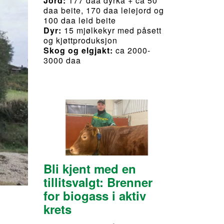
Jord:
177 daa dyrka + ca 50
daa beite, 170 daa leiejord og
100 daa leid beite
Dyr:
15 mjølkekyr med påsett
og kjøttproduksjon
Skog og elgjakt:
ca 2000-
3000 daa
Bli kjent med en
tillitsvalgt: Brenner
for biogass i aktiv
krets