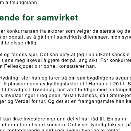
som altmuligmann.
rende for samvirket
t er konkurransen fra aktører som velger de største og d
n er opptatt av å gå inn i samvirkets dilemmaer, men syn
tille disse riktig.
t og for oss sjøl. Det kan bety at jeg i en utkant kanskj
an tjene meg likevel å gjøre det på lang sikt. For konkurr
om Felleskjøpet blir borte, konstaterer han.
etydning, sier han og lurer på om sambygdingens avgang
 til plasseringen av kyllingslakteriet i Hærland i 2011. 
tillitsvalgte i Trøndelag har vært heldige med en langsi
 investeringer i regionen, først i Namsos, så i Steinkjer
er og Verdal for tur. Og det er en framgangsmåte han k
 kan ikke investere mer enn det vi har råd til. En sunn
eller det er et stort konsern. Det viser tydelig fokuset p
 og rentebærende gjeld som avgjør hvor høye renter