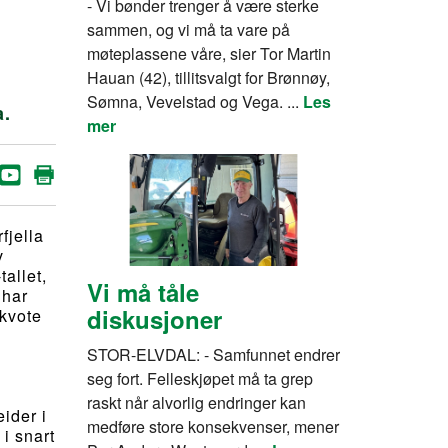
- Vi bønder trenger å være sterke
sammen, og vi må ta vare på
møteplassene våre, sier Tor Martin
Hauan (42), tillitsvalgt for Brønnøy,
Sømna, Vevelstad og Vega. ...
Les
a.
mer
fjella
v
tallet,
Vi må tåle
 har
diskusjoner
 kvote
STOR-ELVDAL: - Samfunnet endrer
seg fort. Felleskjøpet må ta grep
raskt når alvorlig endringer kan
ider i
medføre store konsekvenser, mener
i snart