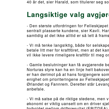
40 år det, sier Harald, som titulerer seg 
Langsiktige valg avgjø
- Den største utfordringen for Felleskjøpe
sentralt plasserte kundene, sier Kavli. Ha
samtidig at det ikke alltid er så lett å frams
- Vi må tenke langsiktig, både for selskape
betale litt mer for kraftfôret, men at det k
vil ikke levere rimeligere kraftfôr til meg 
- Gamle beslutninger kan få avgjørende b
Norturas styre kan ha en linje helt bakover
er han derimot på at hans forgjengere som 
enighet om prioriteringene av Felleskjøpets
Ørlandet og Fannrem. Deretter står Levang
anbefale.
- Vi må satse på de riktige stedene, men vi
økonomi er viktig uansett om en driver sjøl 
forholdet mellom driftsresultat (EBITDEA)