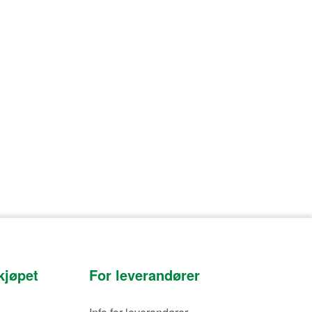
kjøpet
For leverandører