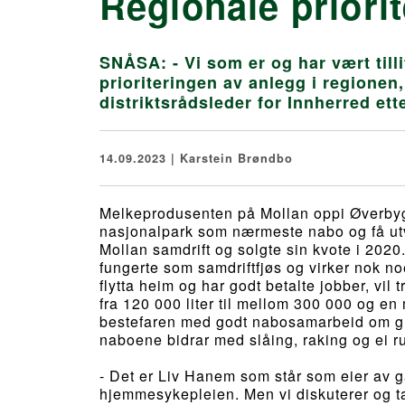
Regionale priorit
SNÅSA: - Vi som er og har vært till
prioriteringen av anlegg i regionen, 
distriktsrådsleder for Innherred ett
14.09.2023 | Karstein Brøndbo
Melkeprodusenten på Mollan oppi Øverbygd
nasjonalpark som nærmeste nabo og få utvi
Mollan samdrift og solgte sin kvote i 2020. 
fungerte som samdriftfjøs og virker nok n
flytta heim og har godt betalte jobber, vil
fra 120 000 liter til mellom 300 000 og en 
bestefaren med godt nabosamarbeid om gr
naboene bidrar med slåing, raking og ei ru
- Det er Liv Hanem som står som eier av gå
hjemmesykepleien. Men vi diskuterer og tar