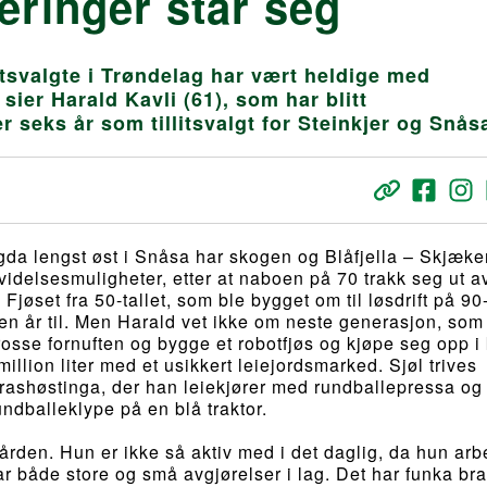
eringer står seg
itsvalgte i Trøndelag har vært heldige med
sier Harald Kavli (61), som har blitt
er seks år som tillitsvalgt for Steinkjer og Snås
a lengst øst i Snåsa har skogen og Blåfjella – Skjæker
delsesmuligheter, etter at naboen på 70 trakk seg ut a
Fjøset fra 50-tallet, som ble bygget om til løsdrift på 90-
oen år til. Men Harald vet ikke om neste generasjon, som
 trosse fornuften og bygge et robotfjøs og kjøpe seg opp i
million liter med et usikkert leiejordsmarked. Sjøl trives
ashøstinga, der han leiekjører med rundballepressa og
ndballeklype på en blå traktor.
rden. Hun er ikke så aktiv med i det daglig, da hun arbe
 både store og små avgjørelser i lag. Det har funka bra 