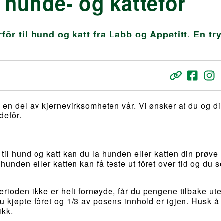
hunde- og kattefôr
fôr til hund og katt fra Labb og Appetitt. En tr
r en del av kjernevirksomheten vår. Vi ønsker at du og d
defôr.
til hund og katt kan du la hunden eller katten din prøve
t hunden eller katten kan få teste ut fôret over tid og du 
erioden ikke er helt fornøyde, får du pengene tilbake ut
u kjøpte fôret og 1/3 av posens innhold er igjen. Husk å 
ikk.