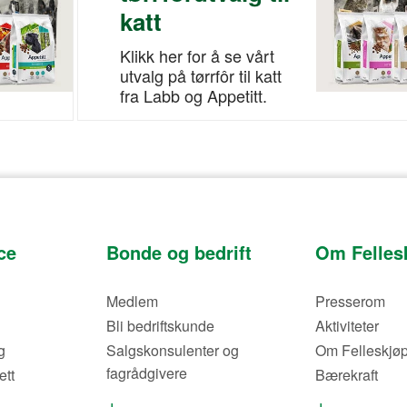
katt
Klikk her for å se vårt
utvalg på tørrfôr til katt
fra Labb og Appetitt.
ce
Bonde og bedrift
Om Felles
Medlem
Presserom
Bli bedriftskunde
Aktiviteter
g
Salgskonsulenter og
Om Felleskjøp
fagrådgivere
ett
Bærekraft
Salgs- og
Våre butikker 