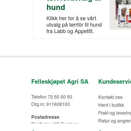
hund
Klikk her for å se vårt
utvalg på tørrfôr til hund
fra Labb og Appetitt.
Felleskjøpet Agri SA
Kundeservi
Telefon 72 50 50 50
Kontakt oss
Org.nr. 911608103
Hent i butikk
Frakt og leverin
Postadresse
Retur og angrer
Postboks 469 Sentrum
Nyhetsbrev
0105 Oslo