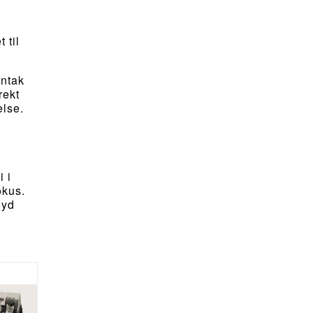
 til
nntak
rekt
else.
i i
okus.
øyd