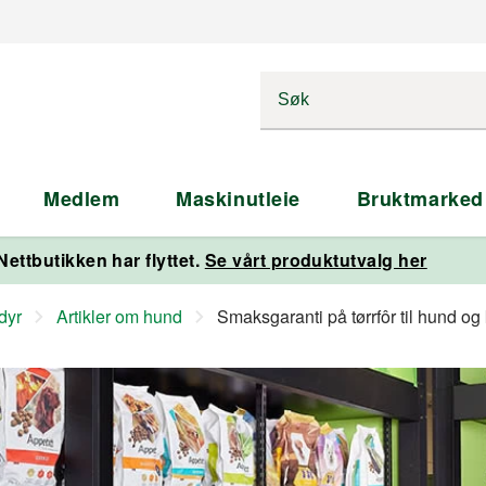
Medlem
Maskinutleie
Bruktmarked
Nettbutikken har flyttet.
Se vårt produktutvalg her
edyr
Artikler om hund
Smaksgaranti på tørrfôr til hund og 