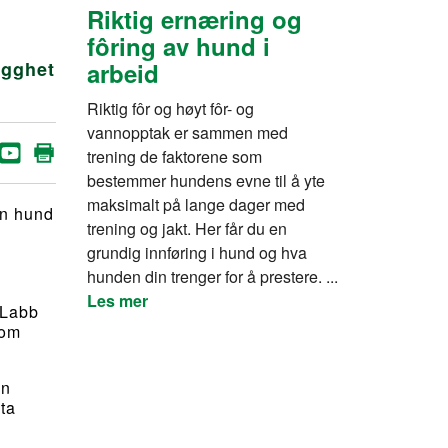
Riktig ernæring og
fôring av hund i
ygghet
arbeid
Riktig fôr og høyt fôr- og
vannopptak er sammen med
trening de faktorene som
bestemmer hundens evne til å yte
maksimalt på lange dager med
in hund
trening og jakt. Her får du en
grundig innføring i hund og hva
hunden din trenger for å prestere. ...
Les mer
 Labb
som
en
ta