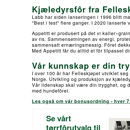
Kjæledyrsfôr fra Felles
Labb har siden lanseringen i 1996 blitt mark
"Best i test" flere ganger. I 2020 lanserte v
Appetitt er produsert på det vi kaller«gra
av ris. Sammensetningen av energi, protein,
sammensatt ernæringsmessig. Fôret dekker
Med Appetitt får du alltid et fôr tilpasset d
Vår kunnskap er din tr
I over 100 år har Felleskjøpet utviklet seg
Norge. Utvikling og produksjon av kjæledyr
Vår lidenskap skal være din trygghet, og d
med hundefôret.
Les også om vår bonusordning - hver 7.
Se vårt
tørrfôrutvalg til