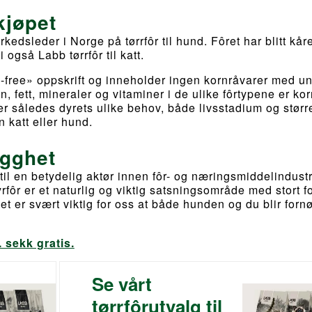
kjøpet
edsleder i Norge på tørrfôr til hund. Fôret har blitt kåret
i også Labb tørrfôr til katt.
in-free» oppskrift og inneholder ingen kornråvarer med u
 fett, mineraler og vitaminer i de ulike fôrtypene er kor
 således dyrets ulike behov, både livsstadium og størr
in katt eller hund.
ygghet
 til en betydelig aktør innen fôr- og næringsmiddelindustr
fôr er et naturlig og viktig satsningsområde med stort f
et er svært viktig for oss at både hunden og du blir forn
 sekk gratis.
Se vårt
tørrfôrutvalg til