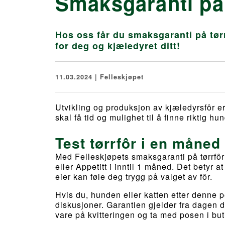
Smaksgaranti på 
Hos oss får du smaksgaranti på tørr
for deg og kjæledyret ditt!
11.03.2024 | Felleskjøpet
Utvikling og produksjon av kjæledyrsfôr e
skal få tid og mulighet til å finne riktig hun
Test tørrfôr i en måned
Med Felleskjøpets smaksgaranti på tørrfôr 
eller Appetitt i inntil 1 måned. Det betyr a
eier kan føle deg trygg på valget av fôr.
Hvis du, hunden eller katten etter denne p
diskusjoner. Garantien gjelder fra dagen d
vare på kvitteringen og ta med posen i but