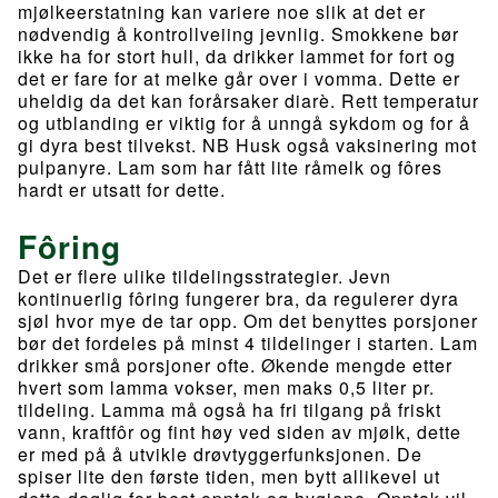
mjølkeerstatning kan variere noe slik at det er
nødvendig å kontrollveiing jevnlig. Smokkene bør
ikke ha for stort hull, da drikker lammet for fort og
det er fare for at melke går over i vomma. Dette er
uheldig da det kan forårsaker diarè. Rett temperatur
og utblanding er viktig for å unngå sykdom og for å
gi dyra best tilvekst. NB Husk også vaksinering mot
pulpanyre. Lam som har fått lite råmelk og fôres
hardt er utsatt for dette.
Fôring
Det er flere ulike tildelingsstrategier. Jevn
kontinuerlig fôring fungerer bra, da regulerer dyra
sjøl hvor mye de tar opp. Om det benyttes porsjoner
bør det fordeles på minst 4 tildelinger i starten. Lam
drikker små porsjoner ofte. Økende mengde etter
hvert som lamma vokser, men maks 0,5 liter pr.
tildeling. Lamma må også ha fri tilgang på friskt
vann, kraftfôr og fint høy ved siden av mjølk, dette
er med på å utvikle drøvtyggerfunksjonen. De
spiser lite den første tiden, men bytt allikevel ut