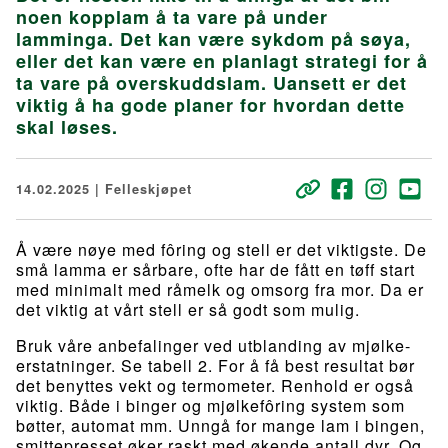
noen kopplam å ta vare på under
lamminga. Det kan være sykdom på søya,
eller det kan være en planlagt strategi for å
ta vare på overskuddslam. Uansett er det
viktig å ha gode planer for hvordan dette
skal løses.
14.02.2025 | Felleskjøpet
Å være nøye med fôring og stell er det viktigste. De
små lamma er sårbare, ofte har de fått en tøff start
med minimalt med råmelk og omsorg fra mor. Da er
det viktig at vårt stell er så godt som mulig.
Bruk våre anbefalinger ved utblanding av mjølke-
erstatninger. Se tabell 2. For å få best resultat bør
det benyttes vekt og termometer. Renhold er også
viktig. Både i binger og mjølkefôring system som
bøtter, automat mm. Unngå for mange lam i bingen,
smittepresset øker raskt med økende antall dyr. Og