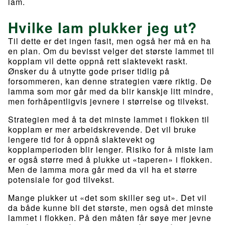
lam.
Hvilke lam plukker jeg ut?
Til dette er det ingen fasit, men også her må en ha
en plan. Om du bevisst velger det største lammet til
kopplam vil dette oppnå rett slaktevekt raskt.
Ønsker du å utnytte gode priser tidlig på
forsommeren, kan denne strategien være riktig. De
lamma som mor går med da blir kanskje litt mindre,
men forhåpentligvis jevnere i størrelse og tilvekst.
Strategien med å ta det minste lammet i flokken til
kopplam er mer arbeidskrevende. Det vil bruke
lengere tid for å oppnå slaktevekt og
kopplamperioden blir lenger. Risiko for å miste lam
er også større med å plukke ut «taperen» i flokken.
Men de lamma mora går med da vil ha et større
potensiale for god tilvekst.
Mange plukker ut «det som skiller seg ut». Det vil
da både kunne bli det største, men også det minste
lammet i flokken. På den måten får søye mer jevne