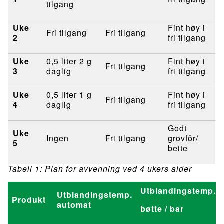
tilgang
Uke
Fint høy i
Fri tilgang
Fri tilgang
2
fri tilgang
Uke
0,5 liter 2 g
Fint høy i
Fri tilgang
3
daglig
fri tilgang
Uke
0,5 liter 1 g
Fint høy i
Fri tilgang
4
daglig
fri tilgang
Godt
Uke
Ingen
Fri tilgang
grovfôr/
5
beite
Tabell 1: Plan for avvenning ved 4 ukers alder
Utblandingstemp.
Utblandingstemp.
Produkt
automat
bøtte / bar