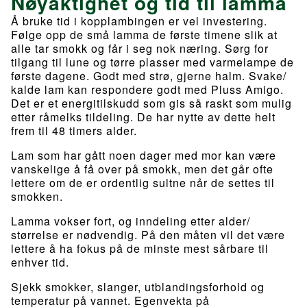
Nøyaktighet og tid til lamma
Å bruke tid i kopplambingen er vel investering.
Følge opp de små lamma de første timene slik at
alle tar smokk og får i seg nok næring. Sørg for
tilgang til lune og tørre plasser med varmelampe de
første dagene. Godt med strø, gjerne halm. Svake/
kalde lam kan respondere godt med Pluss Amigo.
Det er et energitilskudd som gis så raskt som mulig
etter råmelks tildeling. De har nytte av dette helt
frem til 48 timers alder.
Lam som har gått noen dager med mor kan være
vanskelige å få over på smokk, men det går ofte
lettere om de er ordentlig sultne når de settes til
smokken.
Lamma vokser fort, og inndeling etter alder/
størrelse er nødvendig. På den måten vil det være
lettere å ha fokus på de minste mest sårbare til
enhver tid.
Sjekk smokker, slanger, utblandingsforhold og
temperatur på vannet. Egenvekta på