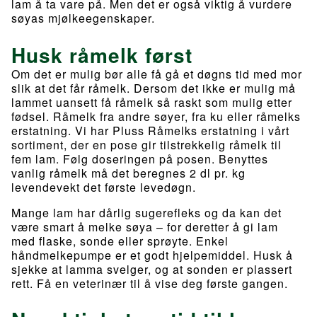
lam å ta vare på. Men det er også viktig å vurdere
søyas mjølkeegenskaper.
Husk råmelk først
Om det er mulig bør alle få gå et døgns tid med mor
slik at det får råmelk. Dersom det ikke er mulig må
lammet uansett få råmelk så raskt som mulig etter
fødsel. Råmelk fra andre søyer, fra ku eller råmelks
erstatning. Vi har Pluss Råmelks erstatning i vårt
sortiment, der en pose gir tilstrekkelig råmelk til
fem lam. Følg doseringen på posen. Benyttes
vanlig råmelk må det beregnes 2 dl pr. kg
levendevekt det første levedøgn.
Mange lam har dårlig sugerefleks og da kan det
være smart å melke søya – for deretter å gi lam
med flaske, sonde eller sprøyte. Enkel
håndmelkepumpe er et godt hjelpemiddel. Husk å
sjekke at lamma svelger, og at sonden er plassert
rett. Få en veterinær til å vise deg første gangen.