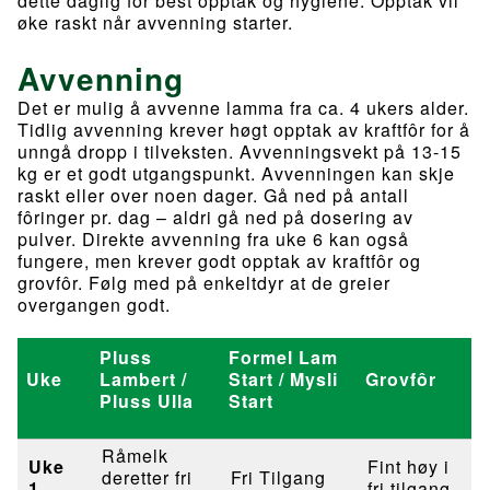
dette daglig for best opptak og hygiene. Opptak vil
øke raskt når avvenning starter.
Avvenning
Det er mulig å avvenne lamma fra ca. 4 ukers alder.
Tidlig avvenning krever høgt opptak av kraftfôr for å
unngå dropp i tilveksten. Avvenningsvekt på 13-15
kg er et godt utgangspunkt. Avvenningen kan skje
raskt eller over noen dager. Gå ned på antall
fôringer pr. dag – aldri gå ned på dosering av
pulver. Direkte avvenning fra uke 6 kan også
fungere, men krever godt opptak av kraftfôr og
grovfôr. Følg med på enkeltdyr at de greier
overgangen godt.
Pluss
Formel Lam
Uke
Lambert /
Start / Mysli
Grovfôr
Pluss Ulla
Start
Råmelk
Uke
Fint høy i
deretter fri
Fri Tilgang
1
fri tilgang