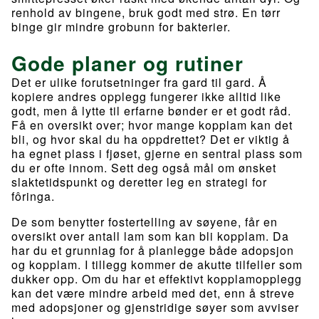
renhold av bingene, bruk godt med strø. En tørr
binge gir mindre grobunn for bakterier.
Gode planer og rutiner
Det er ulike forutsetninger fra gard til gard. Å
kopiere andres opplegg fungerer ikke alltid like
godt, men å lytte til erfarne bønder er et godt råd.
Få en oversikt over; hvor mange kopplam kan det
bli, og hvor skal du ha oppdrettet? Det er viktig å
ha egnet plass i fjøset, gjerne en sentral plass som
du er ofte innom. Sett deg også mål om ønsket
slaktetidspunkt og deretter leg en strategi for
fôringa.
De som benytter fostertelling av søyene, får en
oversikt over antall lam som kan bli kopplam. Da
har du et grunnlag for å planlegge både adopsjon
og kopplam. I tillegg kommer de akutte tilfeller som
dukker opp. Om du har et effektivt kopplamopplegg
kan det være mindre arbeid med det, enn å streve
med adopsjoner og gjenstridige søyer som avviser